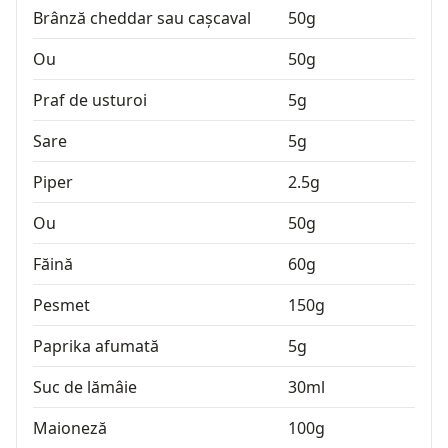
Brânză cheddar sau cașcaval
50
g
Ou
50
g
Praf de usturoi
5
g
Sare
5
g
Piper
2.5
g
Ou
50
g
Făină
60
g
Pesmet
150
g
Paprika afumată
5
g
Suc de lămâie
30
ml
Maioneză
100
g