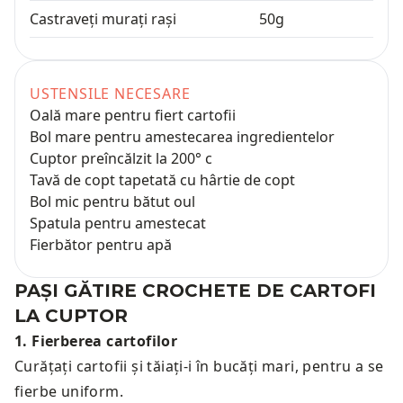
Castraveți murați rași
50
g
USTENSILE NECESARE
Oală mare pentru fiert cartofii
Bol mare pentru amestecarea ingredientelor
Cuptor preîncălzit la 200° c
Tavă de copt tapetată cu hârtie de copt
Bol mic pentru bătut oul
Spatula pentru amestecat
Fierbător pentru apă
PAȘI GĂTIRE
CROCHETE DE CARTOFI
LA CUPTOR
1
.
Fierberea cartofilor
Curățați cartofii și tăiați-i în bucăți mari, pentru a se
fierbe uniform.