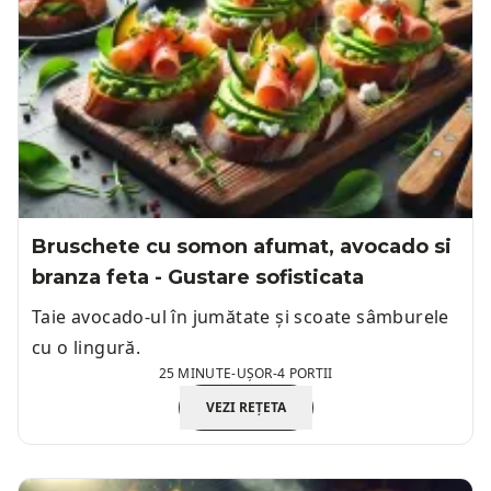
Bruschete cu somon afumat, avocado si
branza feta - Gustare sofisticata
Taie avocado-ul în jumătate și scoate sâmburele
cu o lingură.
25 MINUTE
-
UȘOR
-
4 PORTII
VEZI REȚETA