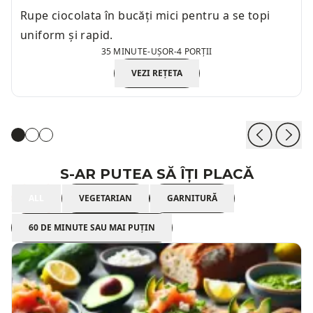
Rupe ciocolata în bucăți mici pentru a se topi
uniform și rapid.
35 MINUTE
-
UȘOR
-
4 PORȚII
VEZI REȚETA
S-AR PUTEA SĂ ÎȚI PLACĂ
ALL
VEGETARIAN
GARNITURĂ
60 DE MINUTE SAU MAI PUȚIN