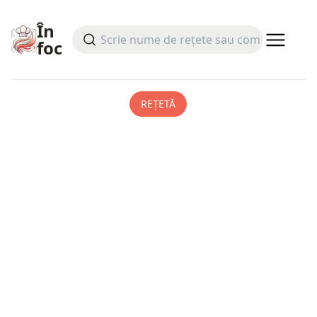
În
foc
REȚETĂ