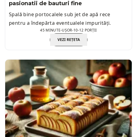
pasionatii de bauturi fine
Spală bine portocalele sub jet de apă rece
pentru a îndepărta eventualele impurități.
45 MINUTE
-
UȘOR
-
10-12 PORȚII
VEZI REȚETA