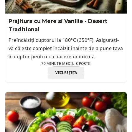
Prajitura cu Mere si Vanilie - Desert
Traditional
Preîncălziți cuptorul la 180°C (350°F). Asigurați-
vă că este complet încălzit înainte de a pune tava
în cuptor pentru o coacere uniformă.
70 MINUTE
-
MEDIU
-
8 PORTII
VEZI REȚETA