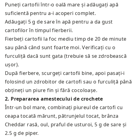
Puneți cartofii într-o oală mare și adăugați apă
suficientă pentru a-i acoperi complet.
Adăugați 5 g de sare în apă pentru a da gust
cartofilor în timpul fierberii.
Fierbeți cartofii la foc mediu timp de 20 de minute
sau până când sunt foarte moi. Verificați cu o
furculiță dacă sunt gata (trebuie să se zdrobească
ușor).
După fierbere, scurgeți cartofii bine, apoi pasați-i
folosind un zdrobitor de cartofi sau o furculiță până
obțineți un piure fin și fără cocoloașe.
2
.
Prepararea amestecului de crochete
Într-un bol mare, combinați piureul de cartofi cu
ceapa tocată mărunt, pătrunjelul tocat, brânza
Cheddar rasă, oul, praful de usturoi, 5 g de sare și
2.5 g de piper.