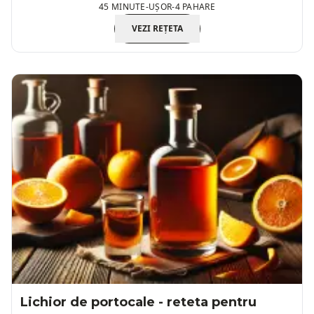
45 MINUTE
-
UȘOR
-
4 PAHARE
VEZI REȚETA
Lichior de portocale - reteta pentru