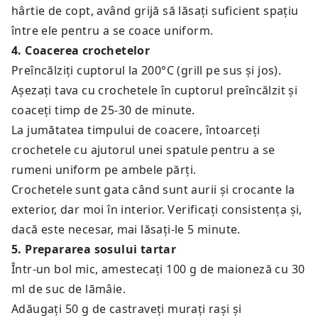
hârtie de copt, având grijă să lăsați suficient spațiu
între ele pentru a se coace uniform.
4
.
Coacerea crochetelor
Preîncălziți cuptorul la 200°C (grill pe sus și jos).
Așezați tava cu crochetele în cuptorul preîncălzit și
coaceți timp de 25-30 de minute.
La jumătatea timpului de coacere, întoarceți
crochetele cu ajutorul unei spatule pentru a se
rumeni uniform pe ambele părți.
Crochetele sunt gata când sunt aurii și crocante la
exterior, dar moi în interior. Verificați consistența și,
dacă este necesar, mai lăsați-le 5 minute.
5
.
Prepararea sosului tartar
Într-un bol mic, amestecați 100 g de maioneză cu 30
ml de suc de lămâie.
Adăugați 50 g de castraveți murați rași și