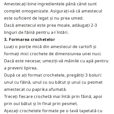
Amestecați bine ingredientele până când sunt
complet omogenizate. Asigurați-vă că amestecul
este suficient de legat și nu prea umed.
Dacă amestecul este prea moale, adăugați 2-3
linguri de făină pentru a-l întări.
3
.
Formarea crochetelor
Luați o porție mică din amestecul de cartofi și
formați mici crochete de dimensiunea unei nuci.
Dacă este necesar, umeziți-vă mâinile cu apă pentru
a preveni lipirea.
După ce ați format crochetele, pregătiți 3 boluri:
unul cu făină, unul cu ou bătut și unul cu pesmet
amestecat cu paprika afumată.
Treceți fiecare crochetă mai întâi prin făină, apoi
prin oul bătut și în final prin pesmet.
Așezați crochetele formate pe o tavă tapetată cu