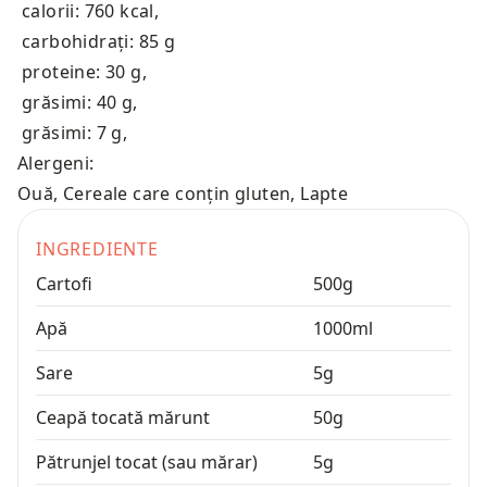
calorii: 760 kcal
,
carbohidrați: 85 g
proteine: 30 g
,
grăsimi: 40 g
,
grăsimi: 7 g
,
Alergeni:
Ouă, Cereale care conțin gluten, Lapte
INGREDIENTE
Cartofi
500
g
Apă
1000
ml
Sare
5
g
Ceapă tocată mărunt
50
g
Pătrunjel tocat (sau mărar)
5
g