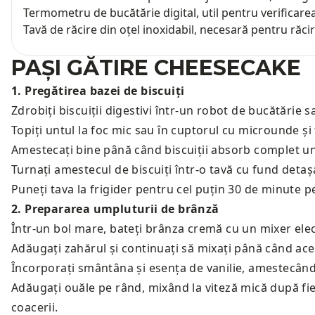
Termometru de bucătărie digital, util pentru verificare
Tavă de răcire din oțel inoxidabil, necesară pentru ră
PAȘI GĂTIRE
CHEESECAKE
1
.
Pregătirea bazei de biscuiți
Zdrobiți biscuiții digestivi într-un robot de bucătărie 
Topiți untul la foc mic sau în cuptorul cu microunde și t
Amestecați bine până când biscuiții absorb complet un
Turnați amestecul de biscuiți într-o tavă cu fund detaș
Puneți tava la frigider pentru cel puțin 30 de minute p
2
.
Prepararea umpluturii de brânză
Într-un bol mare, bateți brânza cremă cu un mixer elec
Adăugați zahărul și continuați să mixați până când ace
Încorporați smântâna și esența de vanilie, amestecând
Adăugați ouăle pe rând, mixând la viteză mică după fie
coacerii.