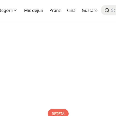
tegorii
Mic dejun
Prânz
Cină
Gustare
REȚETĂ