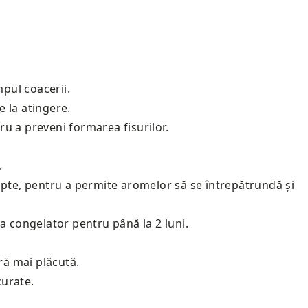
pul coacerii.
 la atingere.
ru a preveni formarea fisurilor.
.
oapte, pentru a permite aromelor să se întrepătrundă și
 la congelator pentru până la 2 luni.
ră mai plăcută.
curate.