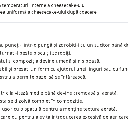
a temperaturii interne a cheesecake-ului
cirea uniformă a cheesecake-ului după coacere
sau puneți-i într-o pungă și zdrobiți-i cu un sucitor până 
urnați-l peste biscuiții zdrobiți.
tul și compoziția devine umedă și nisipoasă.
abil și presați uniform cu ajutorul unei linguri sau cu fun
entru a permite bazei să se întărească.
tric la viteză medie până devine cremoasă și aerată.
sta se dizolvă complet în compoziție.
 ușor cu o spatulă pentru a menține textura aerată.
care ou pentru a evita introducerea excesivă de aer, car