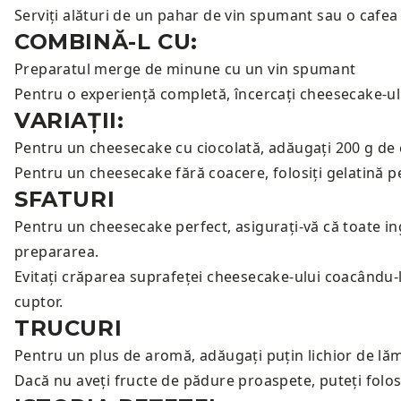
Serviți alături de un pahar de vin spumant sau o cafe
COMBINĂ-L CU:
Preparatul merge de minune cu un
vin spumant
Pentru o experiență completă, încercați cheesecake-ul
VARIAȚII:
Pentru un cheesecake cu ciocolată, adăugați 200 g de 
Pentru un cheesecake fără coacere, folosiți gelatină pen
SFATURI
Pentru un cheesecake perfect, asigurați-vă că toate i
prepararea.
Evitați crăparea suprafeței cheesecake-ului coacându-l
cuptor.
TRUCURI
Pentru un plus de aromă, adăugați puțin lichior de lă
Dacă nu aveți fructe de pădure proaspete, puteți fol