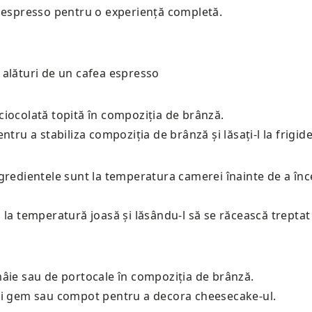
a espresso pentru o experiență completă.
 alături de un
cafea espresso
ciocolată topită în compoziția de brânză.
tru a stabiliza compoziția de brânză și lăsați-l la frigide
ngredientele sunt la temperatura camerei înainte de a în
 la temperatură joasă și lăsându-l să se răcească treptat
mâie sau de portocale în compoziția de brânză.
osi gem sau compot pentru a decora cheesecake-ul.