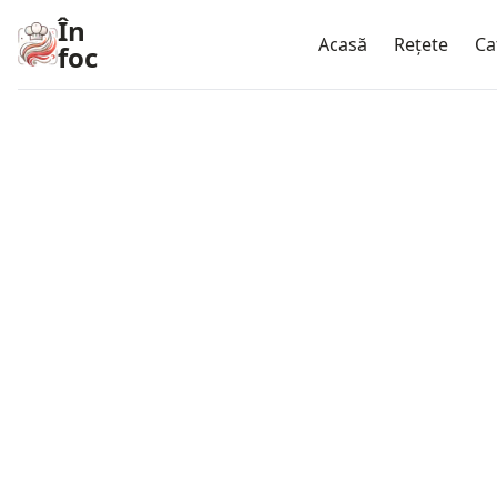
În
Acasă
Rețete
Ca
foc