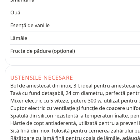
Ouă
Esență de vanilie
Lămâie
Fructe de pădure (opțional)
USTENSILE NECESARE
Bol de amestecat din inox, 3 l, ideal pentru amestecar
Tavă cu fund detașabil, 24 cm diametru, perfectă pent
Mixer electric cu 5 viteze, putere 300 w, utilizat pent
Cuptor electric cu ventilație și funcție de coacere unif
Spatulă din silicon rezistentă la temperaturi înalte, p
Hârtie de copt antiaderentă, utilizată pentru a preveni 
Sită fină din inox, folosită pentru cernerea zahărului 
Răzătoare cu lamă fină pentru coaja de lămâie, adăug