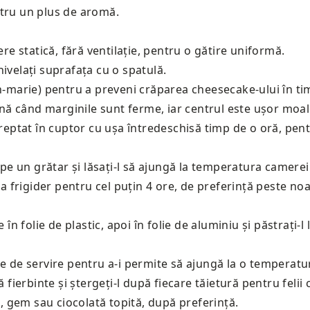
ntru un plus de aromă.
ere statică, fără ventilație, pentru o gătire uniformă.
ivelați suprafața cu o spatulă.
in-marie) pentru a preveni crăparea cheesecake-ului în tim
ă când marginile sunt ferme, iar centrul este ușor moale
treptat în cuptor cu ușa întredeschisă timp de o oră, pent
 pe un grătar și lăsați-l să ajungă la temperatura camerei
 la frigider pentru cel puțin 4 ore, de preferință peste n
în folie de plastic, apoi în folie de aluminiu și păstrați-l
te de servire pentru a-i permite să ajungă la o temperatu
apă fierbinte și ștergeți-l după fiecare tăietură pentru felii 
 gem sau ciocolată topită, după preferință.