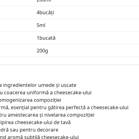
4
bucăți
5
ml
1
bucată
200
g
ea ingredientelor umede și uscate
ru coacerea uniformă a cheesecake-ului
ru omogenizarea compoziției
ormă, esențial pentru gătirea perfectă a cheesecake-ului
entru amestecarea și nivelarea compoziției
lipirea cheesecake-ului de tavă
pudră sau pentru decorare
ând aromă subtilă cheesecake-ului