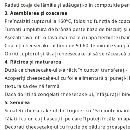
Radeți coaja de lămâie și adăugați-o în compoziție pe
3
.
Asamblarea și coacerea
Preîncălziți cuptorul la 160°C, folosind funcția de coac
Turnați umplutura de brânză peste baza de biscuiți și n
Așezați tava într-o tavă mai mare cu apă fierbinte (ba
Coaceți cheesecake-ul timp de 50-60 de minute sau pân
Opriți cuptorul și lăsați cheesecake-ul să se răcească 
4
.
Răcirea și maturarea
După ce cheesecake-ul s-a răcit în cuptor, transferați-l
Acoperiți cheesecake-ul cu folie alimentară și puneți-l
textura să devină fermă.
Dacă doriți să congelați cheesecake-ul, înfășurați-l bine 
5
.
Servirea
Scoateți cheesecake-ul din frigider cu 15 minute înain
Tăiați-l cu un cuțit ascuțit, pe care îl puteți încălzi în 
Decorați cheesecake-ul cu fructe de pădure proaspete,