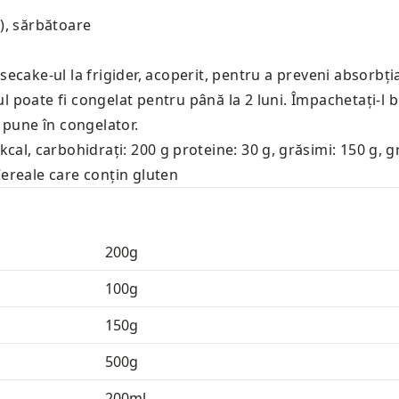
), sărbătoare
secake-ul la frigider, acoperit, pentru a preveni absorbția
 poate fi congelat pentru până la 2 luni. Împachetați-l bin
l pune în congelator.
 kcal
,
carbohidrați: 200 g
proteine: 30 g
,
grăsimi: 150 g
,
g
Cereale care conțin gluten
200
g
100
g
150
g
500
g
200
ml