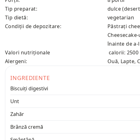
Porții:
Tip preparat:
dulce (desert
Tip dietă:
vegetarian
Condiții de depozitare:
Păstrați chee
Cheesecake-ul
înainte de a-
Valori nutriționale
calorii: 2500
Alergeni:
Ouă, Lapte, 
INGREDIENTE
Biscuiți digestivi
Unt
Zahăr
Brânză cremă
Smântână