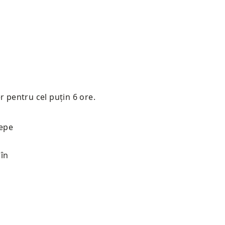
r pentru cel puțin 6 ore.
cepe
 în