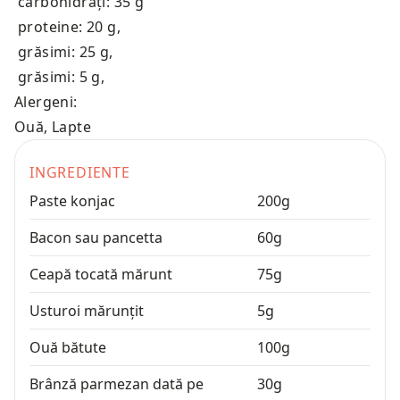
carbohidrați: 35 g
proteine: 20 g
,
grăsimi: 25 g
,
grăsimi: 5 g
,
Alergeni:
Ouă, Lapte
INGREDIENTE
Paste konjac
200
g
Bacon sau pancetta
60
g
Ceapă tocată mărunt
75
g
Usturoi mărunțit
5
g
Ouă bătute
100
g
Brânză parmezan dată pe
30
g