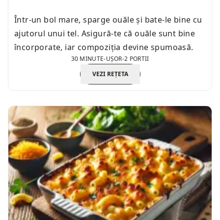
Într-un bol mare, sparge ouăle și bate-le bine cu
ajutorul unui tel. Asigură-te că ouăle sunt bine
încorporate, iar compoziția devine spumoasă.
30 MINUTE
-
UȘOR
-
2 PORTII
VEZI REȚETA