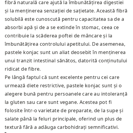
fibră naturală care ajută la îmbunătățirea digestiei
și la menținerea senzației de sațietate. Această fibră
solubilă este cunoscută pentru capacitatea sa de a
absorbi apă și de a se extinde în stomac, ceea ce
contribuie la scăderea poftei de mâncare și la
îmbunătățirea controlului apetitului. De asemenea,
pastele konjac sunt un aliat deosebit în menținerea
unui tranzit intestinal sănătos, datorită conținutului
ridicat de fibre.
Pe lângă faptul că sunt excelente pentru cei care
urmează diete restrictive, pastele konjac sunt și o
alegere bună pentru persoanele care au intoleranță
la gluten sau care sunt vegane. Acestea pot fi
folosite într-o varietate de preparate, de la supe și
salate până la feluri principale, oferind un plus de
textură fără a adăuga carbohidrați semnificativi.