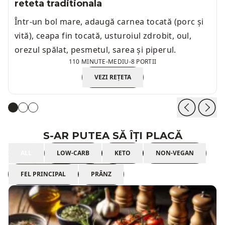
reteta traditionala
Într-un bol mare, adaugă carnea tocată (porc și
vită), ceapa fin tocată, usturoiul zdrobit, oul,
orezul spălat, pesmetul, sarea și piperul.
110 MINUTE
-
MEDIU
-
8 PORTII
VEZI REȚETA
S-AR PUTEA SĂ ÎȚI PLACĂ
ALL
LOW-CARB
KETO
NON-VEGAN
FEL PRINCIPAL
PRÂNZ