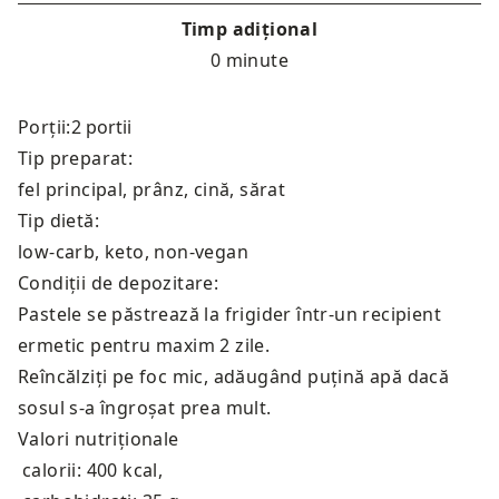
Timp adițional
0 minute
Porții:
Tip preparat:
fel principal, prânz, cină, sărat
Tip dietă:
low-carb, keto, non-vegan
Condiții de depozitare:
Pastele se păstrează la frigider într-un recipient
ermetic pentru maxim 2 zile.
Reîncălziți pe foc mic, adăugând puțină apă dacă
sosul s-a îngroșat prea mult.
Valori nutriționale
calorii: 400 kcal
,