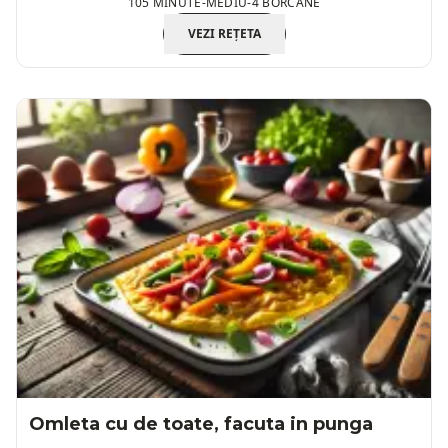
105 MINUTE
-
MEDIU
-
4 BORCANE
VEZI REȚETA
Omleta cu de toate, facuta in punga