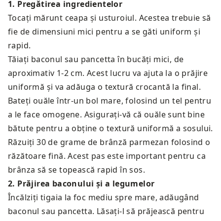
1
.
Pregătirea ingredientelor
Tocați mărunt ceapa și usturoiul. Acestea trebuie să
fie de dimensiuni mici pentru a se găti uniform și
rapid.
Tăiați baconul sau pancetta în bucăți mici, de
aproximativ 1-2 cm. Acest lucru va ajuta la o prăjire
uniformă și va adăuga o textură crocantă la final.
Bateți ouăle într-un bol mare, folosind un tel pentru
a le face omogene. Asigurați-vă că ouăle sunt bine
bătute pentru a obține o textură uniformă a sosului.
Răzuiți 30 de grame de brânză parmezan folosind o
răzătoare fină. Acest pas este important pentru ca
brânza să se topească rapid în sos.
2
.
Prăjirea baconului și a legumelor
Încălziți tigaia la foc mediu spre mare, adăugând
baconul sau pancetta. Lăsați-l să prăjească pentru