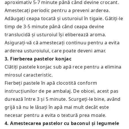
aproximativ 5-7 minute până când devine crocant.
Amestecați periodic pentru a preveni arderea.
Adăugați ceapa tocată și usturoiul în tigaie. Gătiți-le
timp de 3-5 minute până când ceapa devine
translucidă și usturoiul își eliberează aroma.
Asigurați-vă că amestecați continuu pentru a evita
arderea usturoiului, care poate deveni amar.
3
.
Fierberea pastelor konjac
Clătiți pastele konjac sub apă rece pentru a elimina
mirosul caracteristic.
Fierbeți pastele în apă clocotită conform
instrucțiunilor de pe ambalaj. De obicei, acest pas
durează între 3 și 5 minute. Scurgeți-le bine, având
grijă să nu le lăsați în apă mai mult decât este
necesar pentru a evita o textură prea moale.
4
.
Amestecarea pastelor cu baconul și legumele