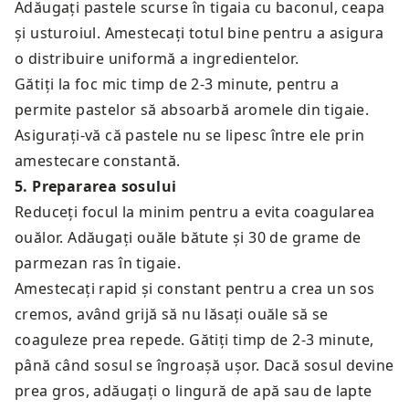
Adăugați pastele scurse în tigaia cu baconul, ceapa
și usturoiul. Amestecați totul bine pentru a asigura
o distribuire uniformă a ingredientelor.
Gătiți la foc mic timp de 2-3 minute, pentru a
permite pastelor să absoarbă aromele din tigaie.
Asigurați-vă că pastele nu se lipesc între ele prin
amestecare constantă.
5
.
Prepararea sosului
Reduceți focul la minim pentru a evita coagularea
ouălor. Adăugați ouăle bătute și 30 de grame de
parmezan ras în tigaie.
Amestecați rapid și constant pentru a crea un sos
cremos, având grijă să nu lăsați ouăle să se
coaguleze prea repede. Gătiți timp de 2-3 minute,
până când sosul se îngroașă ușor. Dacă sosul devine
prea gros, adăugați o lingură de apă sau de lapte