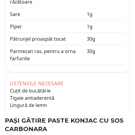
răzătoare
Sare
1
g
Piper
1
g
Pătrunjel proaspăt tocat
30
g
Parmezan ras, pentru a orna
30
g
farfuriile
USTENSILE NECESARE
Cuțit de bucătărie
Tigaie antiaderentă
Lingură de lemn
PAȘI GĂTIRE
PASTE KONJAC CU SOS
CARBONARA