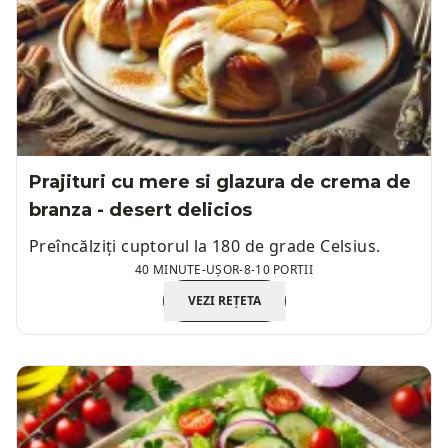
Prajituri cu mere si glazura de crema de
branza - desert delicios
Preîncălziți cuptorul la 180 de grade Celsius.
40 MINUTE
-
UȘOR
-
8-10 PORTII
VEZI REȚETA