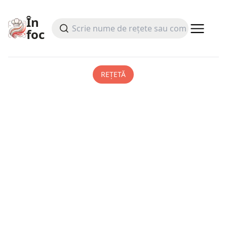
În
foc
REȚETĂ