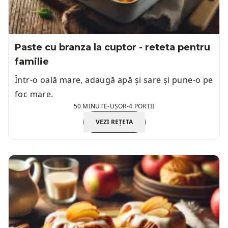
Paste cu branza la cuptor - reteta pentru
familie
Într-o oală mare, adaugă apă și sare și pune-o pe
foc mare.
50 MINUTE
-
UȘOR
-
4 PORTII
VEZI REȚETA