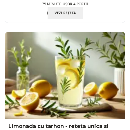
75 MINUTE
-
UȘOR
-
4 PORTII
VEZI REȚETA
Limonada cu tarhon - reteta unica si