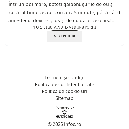
Într-un bol mare, bateți gălbenușurile de ou și
zahărul timp de aproximativ 5 minute, până când
amestecul devine gros și de culoare deschisă.
4 ORE ȘI 30 MINUTE
-
MEDIU
-
8 PORTII
Este important să bateți bine pentru a obține o
consistență aerată.
VEZI REȚETA
Termeni și condiții
Politica de confidențialitate
Politica de cookie-uri
Sitemap
Powered by
© 2025 infoc.ro