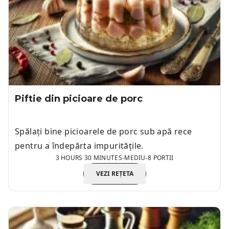
Piftie din picioare de porc
Spălați bine picioarele de porc sub apă rece
pentru a îndepărta impuritățile.
3 HOURS 30 MINUTES
-
MEDIU
-
8 PORTII
VEZI REȚETA