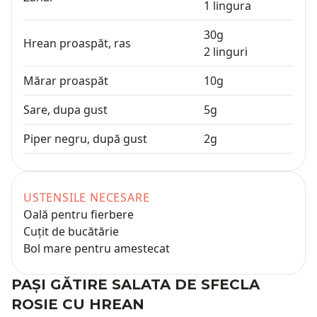
1
lingura
30
g
Hrean proaspăt, ras
2
linguri
Mărar proaspăt
10
g
Sare, dupa gust
5
g
Piper negru, după gust
2
g
USTENSILE NECESARE
Oală pentru fierbere
Cuțit de bucătărie
Bol mare pentru amestecat
PAȘI GĂTIRE
SALATA DE SFECLA
ROSIE CU HREAN