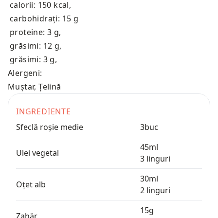
calorii: 150 kcal
,
carbohidrați: 15 g
proteine: 3 g
,
grăsimi: 12 g
,
grăsimi: 3 g
,
Alergeni:
Muștar, Țelină
INGREDIENTE
Sfeclă roșie medie
3
buc
45
ml
Ulei vegetal
3
linguri
30
ml
Oțet alb
2
linguri
15
g
Zahăr