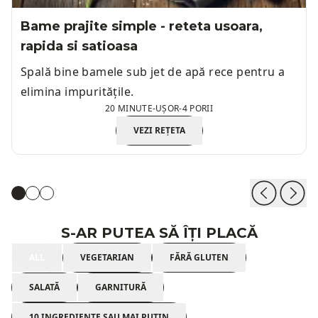
Bame prajite simple - reteta usoara,
rapida si satioasa
Spală bine bamele sub jet de apă rece pentru a
elimina impuritățile.
20 MINUTE
-
UȘOR
-
4 PORII
VEZI REȚETA
S-AR PUTEA SĂ ÎȚI PLACĂ
ALL
VEGETARIAN
FĂRĂ GLUTEN
SALATĂ
GARNITURĂ
10 INGREDIENTE SAU MAI PUȚIN