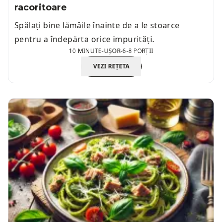
racoritoare
Spălați bine lămâile înainte de a le stoarce
pentru a îndepărta orice impurități.
10 MINUTE
-
UȘOR
-
6-8 PORȚII
VEZI REȚETA