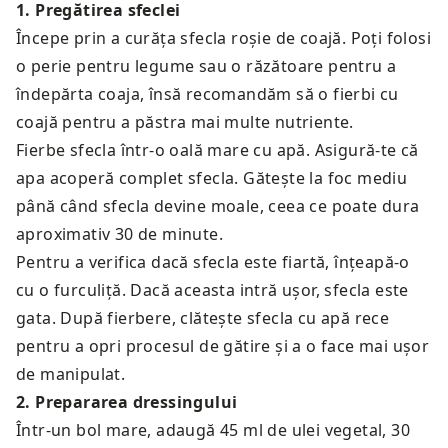
1
.
Pregătirea sfeclei
Începe prin a curăța sfecla roșie de coajă. Poți folosi
o perie pentru legume sau o răzătoare pentru a
îndepărta coaja, însă recomandăm să o fierbi cu
coajă pentru a păstra mai multe nutriente.
Fierbe sfecla într-o oală mare cu apă. Asigură-te că
apa acoperă complet sfecla. Gătește la foc mediu
până când sfecla devine moale, ceea ce poate dura
aproximativ 30 de minute.
Pentru a verifica dacă sfecla este fiartă, înțeapă-o
cu o furculiță. Dacă aceasta intră ușor, sfecla este
gata. După fierbere, clătește sfecla cu apă rece
pentru a opri procesul de gătire și a o face mai ușor
de manipulat.
2
.
Prepararea dressingului
Într-un bol mare, adaugă 45 ml de ulei vegetal, 30