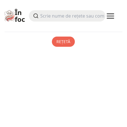
În
foc
REȚETĂ