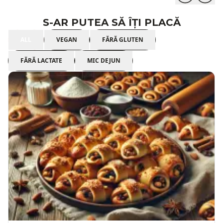
S-AR PUTEA SĂ ÎȚI PLACĂ
ALL
VEGAN
FĂRĂ GLUTEN
FĂRĂ LACTATE
MIC DEJUN