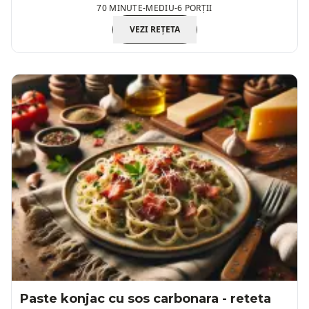
70 MINUTE
-
MEDIU
-
6 PORȚII
acoperă complet cartofii.
VEZI REȚETA
Paste konjac cu sos carbonara - reteta