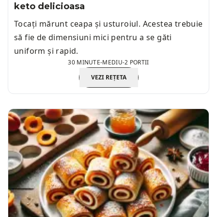
keto delicioasa
Tocați mărunt ceapa și usturoiul. Acestea trebuie
să fie de dimensiuni mici pentru a se găti
uniform și rapid.
30 MINUTE
-
MEDIU
-
2 PORTII
VEZI REȚETA