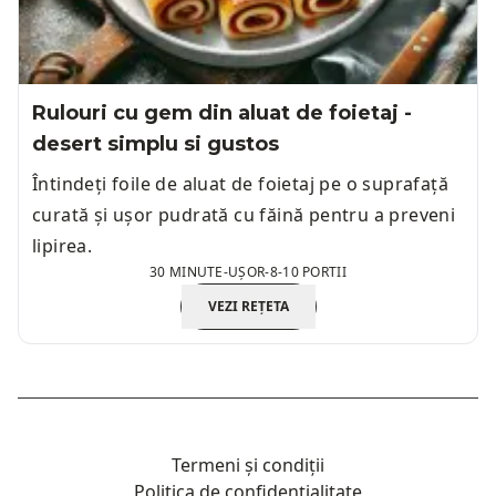
Rulouri cu gem din aluat de foietaj -
desert simplu si gustos
Întindeți foile de aluat de foietaj pe o suprafață
curată și ușor pudrată cu făină pentru a preveni
lipirea.
30 MINUTE
-
UȘOR
-
8-10 PORTII
VEZI REȚETA
Termeni și condiții
Politica de confidențialitate