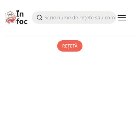
În
foc
REȚETĂ