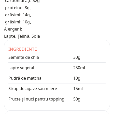
carbohidrați: 32g
proteine: 8g
,
grăsimi: 14g
,
grăsimi: 10g
,
Alergeni:
Lapte, Țelină, Soia
INGREDIENTE
Semințe de chia
30
g
Lapte vegetal
250
ml
Pudră de matcha
10
g
Sirop de agave sau miere
15
ml
Fructe și nuci pentru topping
50
g