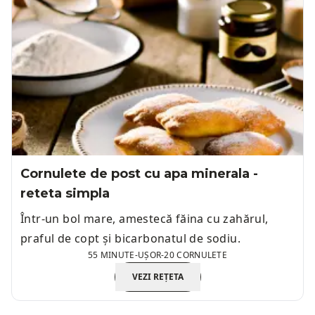
Cornulete de post cu apa minerala -
reteta simpla
Într-un bol mare, amestecă făina cu zahărul,
praful de copt și bicarbonatul de sodiu.
55 MINUTE
-
UȘOR
-
20 CORNULETE
VEZI REȚETA