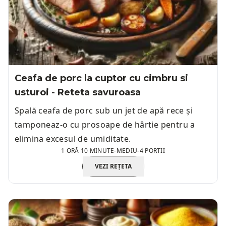
Ceafa de porc la cuptor cu cimbru si
usturoi - Reteta savuroasa
Spală ceafa de porc sub un jet de apă rece și
tamponeaz-o cu prosoape de hârtie pentru a
elimina excesul de umiditate.
1 ORĂ 10 MINUTE
-
MEDIU
-
4 PORTII
VEZI REȚETA