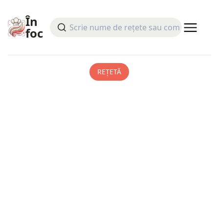
În
foc
REȚETĂ