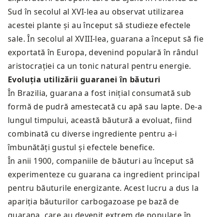
Sud în secolul al XVI-lea au observat utilizarea
acestei plante și au început să studieze efectele
sale. În secolul al XVIII-lea, guarana a început să fie
exportată în Europa, devenind populară în rândul
aristocrației ca un tonic natural pentru energie.
Evoluția utilizării guaranei în băuturi
În Brazilia, guarana a fost inițial consumată sub
formă de pudră amestecată cu apă sau lapte. De-a
lungul timpului, această băutură a evoluat, fiind
combinată cu diverse ingrediente pentru a-i
îmbunătăți gustul și efectele benefice.
În anii 1900, companiile de băuturi au început să
experimenteze cu guarana ca ingredient principal
pentru băuturile energizante. Acest lucru a dus la
apariția băuturilor carbogazoase pe bază de
guarana, care au devenit extrem de populare în