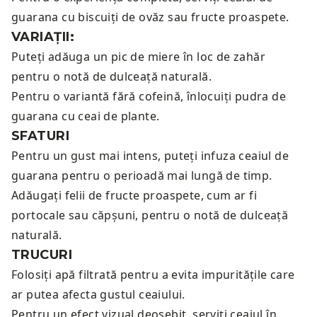
guarana cu
biscuiți de ovăz sau fructe proaspete.
VARIAȚII:
Puteți adăuga un pic de miere în loc de zahăr
pentru o notă de dulceață naturală.
Pentru o variantă fără cofeină, înlocuiți pudra de
guarana cu ceai de plante.
SFATURI
Pentru un gust mai intens, puteți infuza ceaiul de
guarana pentru o perioadă mai lungă de timp.
Adăugați felii de fructe proaspete, cum ar fi
portocale sau căpșuni, pentru o notă de dulceață
naturală.
TRUCURI
Folosiți apă filtrată pentru a evita impuritățile care
ar putea afecta gustul ceaiului.
Pentru un efect vizual deosebit, serviți ceaiul în