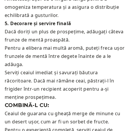
omogeniza temperatura și a asigura o distribuție
echilibrată a gusturilor.
5
.
Decorare și servire finală
Dacă doriți un plus de prospețime, adăugați câteva
frunze de mentă proaspătă.
Pentru a elibera mai multă aromă, puteți freca ușor
frunzele de mentă între degete înainte de a le
adăuga.
Serviți ceaiul imediat și savurați băutura
răcoritoare. Dacă mai rămâne ceai, păstrați-l în
frigider într-un recipient acoperit pentru a-și
menține prospețimea.
COMBINĂ-L CU:
Ceaiul de guarana cu gheață merge de minune cu
un
desert ușor, cum ar fi un sorbet de fructe.
Pentru o experiență completă, serviți ceaiul de