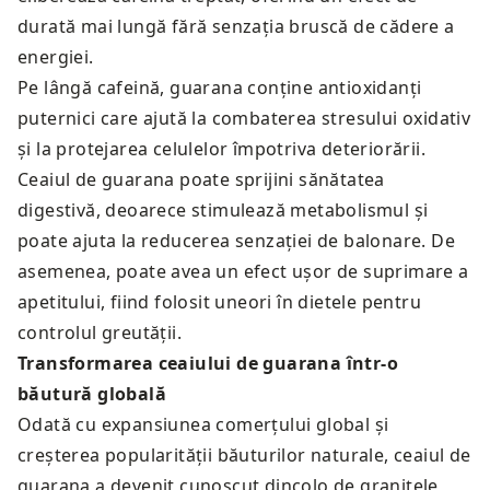
durată mai lungă fără senzația bruscă de cădere a
energiei.
Pe lângă cafeină, guarana conține antioxidanți
puternici care ajută la combaterea stresului oxidativ
și la protejarea celulelor împotriva deteriorării.
Ceaiul de guarana poate sprijini sănătatea
digestivă, deoarece stimulează metabolismul și
poate ajuta la reducerea senzației de balonare. De
asemenea, poate avea un efect ușor de suprimare a
apetitului, fiind folosit uneori în dietele pentru
controlul greutății.
Transformarea ceaiului de guarana într-o
băutură globală
Odată cu expansiunea comerțului global și
creșterea popularității băuturilor naturale, ceaiul de
guarana a devenit cunoscut dincolo de granițele