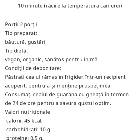
10 minute (răcire la temperatura camerei)
Porții:
Tip preparat:
băutură, gustări
Tip dietă:
vegan, organic, sănătos pentru inimă
Condiții de depozitare:
Păstrați ceaiul rămas în frigider, într-un recipient
acoperit, pentru a-și menține prospețimea.
Consumați ceaiul de guarana cu gheață în termen
de 24 de ore pentru a savura gustul optim.
Valori nutriționale
calorii: 45 kcal
,
carbohidrați: 10 g
proteine: 0.5 g
,