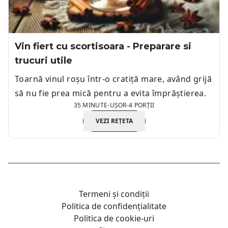
Vin fiert cu scortisoara - Preparare si
trucuri utile
Toarnă vinul roșu într-o cratiță mare, având grijă
să nu fie prea mică pentru a evita împrăștierea.
35 MINUTE
-
UȘOR
-
4 PORȚII
VEZI REȚETA
Termeni și condiții
Politica de confidențialitate
Politica de cookie-uri