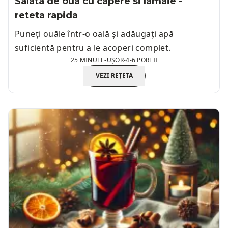
Salata de oua cu capere si lamaie -
reteta rapida
Puneți ouăle într-o oală și adăugați apă
suficientă pentru a le acoperi complet.
25 MINUTE
-
UȘOR
-
4-6 PORTII
VEZI REȚETA