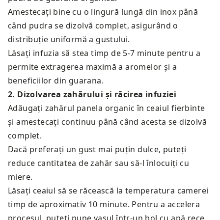
Amestecați bine cu o lingură lungă din inox până
când pudra se dizolvă complet, asigurând o
distribuție uniformă a gustului.
Lăsați infuzia să stea timp de 5-7 minute pentru a
permite extragerea maximă a aromelor și a
beneficiilor din guarana.
2
.
Dizolvarea zahărului și răcirea infuziei
Adăugați zahărul panela organic în ceaiul fierbinte
și amestecați continuu până când acesta se dizolvă
complet.
Dacă preferați un gust mai puțin dulce, puteți
reduce cantitatea de zahăr sau să-l înlocuiți cu
miere.
Lăsați ceaiul să se răcească la temperatura camerei
timp de aproximativ 10 minute. Pentru a accelera
procesul, puteți pune vasul într-un bol cu apă rece.