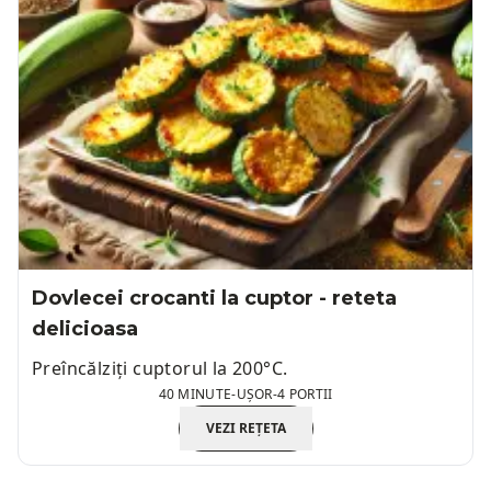
Dovlecei crocanti la cuptor - reteta
delicioasa
Preîncălziți cuptorul la 200°C.
40 MINUTE
-
UȘOR
-
4 PORTII
VEZI REȚETA