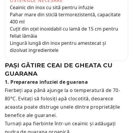
USTENSILE NECESARE
Ceainic din inox cu sită pentru infuzie
Pahar mare din sticlă termorezistentă, capacitate
400 ml
Cuțit din oțel inoxidabil cu lamă de 15 cm pentru
feliat lămâia
Lingură lungă din inox pentru amestecat și
dizolvat ingredientele
PAȘI GĂTIRE
CEAI DE GHEATA CU
GUARANA
1
.
Prepararea infuziei de guarana
Fierbeți apa până ajunge la o temperatură de 70-
80°C. Evitați să folosiți apă clocotită, deoarece
aceasta poate distruge unele dintre proprietățile
benefice ale guaranei.
Turnați apa fierbinte într-un ceainic și adăugați
pudra de guarana organică.