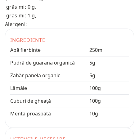
grăsimi: 0 g
,
grăsimi: 1 g
,
Alergeni:
INGREDIENTE
Apă fierbinte
250
ml
Pudră de guarana organică
5
g
Zahăr panela organic
5
g
Lămâie
100
g
Cuburi de gheață
100
g
Mentă proaspătă
10
g