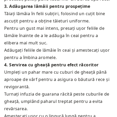
3
.
Adăugarea lămâii pentru prospețime
Tăiați lămâia în felii subțiri, folosind un cuțit bine
ascuțit pentru a obține tăieturi uniforme.
Pentru un gust mai intens, presați ușor feliile de
lămâie înainte de a le adăuga în ceai pentru a
elibera mai mult suc.
Adăugați feliile de lămâie în ceai și amestecați ușor
pentru a îmbina aromele.
4
.
Servirea cu gheață pentru efect răcoritor
Umpleți un pahar mare cu cuburi de gheață până
aproape de vârf pentru a asigura o băutură rece și
revigorantă.
Turnați infuzia de guarana răcită peste cuburile de
gheață, umplând paharul treptat pentru a evita
revărsarea.
Amestecați ușor cu o lingură lungă pentru a