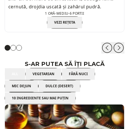
cernută, drojdia uscată și zahărul pudră.
1 ORĂ
-
MEDIU
-
6 PORTII
VEZI REȚETA
S-AR PUTEA SĂ ÎȚI PLACĂ
ALL
VEGETARIAN
FĂRĂ NUCI
MIC DEJUN
DULCE (DESERT)
10 INGREDIENTE SAU MAI PUȚIN