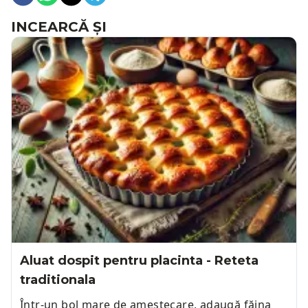
INCEARCĂ ȘI
Aluat dospit pentru placinta - Reteta
traditionala
Într-un bol mare de amestecare, adaugă făina