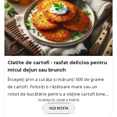
Clatite de cartofi - rasfat delicios pentru
micul dejun sau brunch
Începeți prin a curăța și mărunți 500 de grame
de cartofi. Folosiți o răzătoare mare sau un
robot de bucătărie pentru a obține cartofi bine
35 MINUTE
-
UȘOR
-
4 PORTII
mărunțiți.
VEZI REȚETA