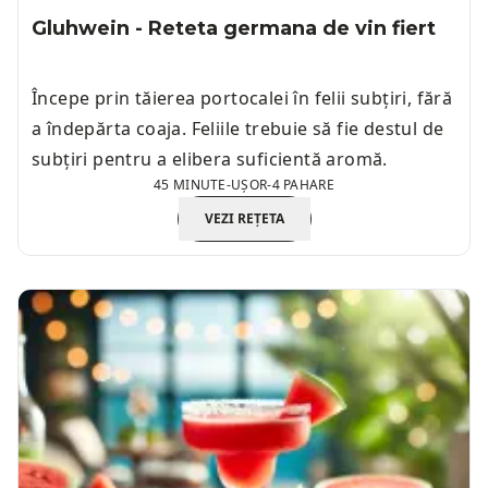
Gluhwein - Reteta germana de vin fiert
Începe prin tăierea portocalei în felii subțiri, fără
a îndepărta coaja. Feliile trebuie să fie destul de
subțiri pentru a elibera suficientă aromă.
45 MINUTE
-
UȘOR
-
4 PAHARE
VEZI REȚETA