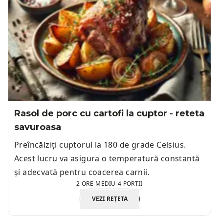
Rasol de porc cu cartofi la cuptor - reteta
savuroasa
Preîncălziți cuptorul la 180 de grade Celsius.
Acest lucru va asigura o temperatură constantă
și adecvată pentru coacerea carnii.
2 ORE
-
MEDIU
-
4 PORTII
VEZI REȚETA