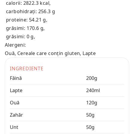
calorii: 2822.3 kcal
,
carbohidrați: 256.3 g
proteine: 54.21 g
,
grăsimi: 170.6 g
,
grăsimi: 0 g
,
Alergeni:
Ouă, Cereale care conțin gluten, Lapte
INGREDIENTE
Făină
200
g
Lapte
240
ml
Ouă
120
g
Zahăr
50
g
Unt
50
g