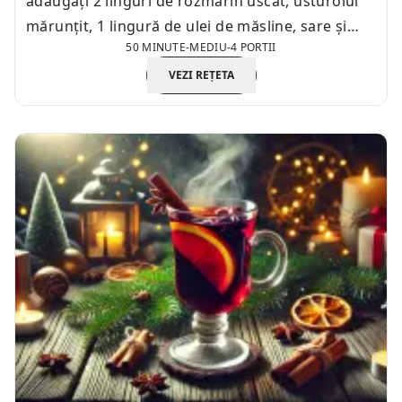
adăugați 2 linguri de rozmarin uscat, usturoiul
mărunțit, 1 lingură de ulei de măsline, sare și
50 MINUTE
-
MEDIU
-
4 PORTII
piper.
VEZI REȚETA