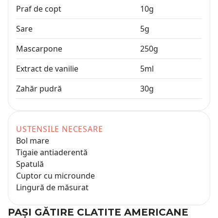
Praf de copt
10
g
Sare
5
g
Mascarpone
250
g
Extract de vanilie
5
ml
Zahăr pudră
30
g
USTENSILE NECESARE
Bol mare
Tigaie antiaderentă
Spatulă
Cuptor cu microunde
Lingură de măsurat
PAȘI GĂTIRE
CLATITE AMERICANE