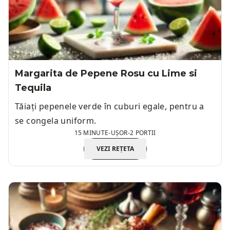
Margarita de Pepene Rosu cu Lime si
Tequila
Tăiați pepenele verde în cuburi egale, pentru a
se congela uniform.
15 MINUTE
-
UȘOR
-
2 PORTII
VEZI REȚETA