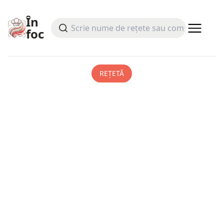
În
foc
REȚETĂ