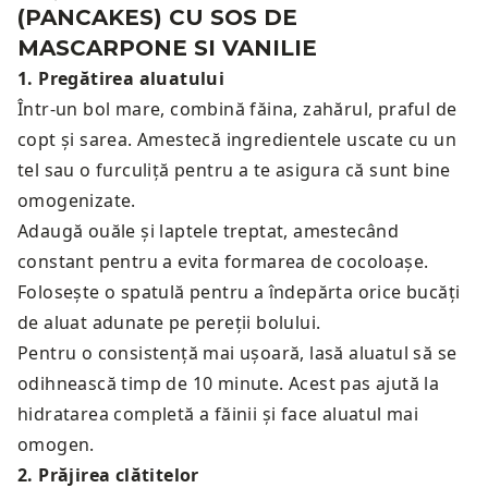
(PANCAKES) CU SOS DE
MASCARPONE SI VANILIE
1
.
Pregătirea aluatului
Într-un bol mare, combină făina, zahărul, praful de
copt și sarea. Amestecă ingredientele uscate cu un
tel sau o furculiță pentru a te asigura că sunt bine
omogenizate.
Adaugă ouăle și laptele treptat, amestecând
constant pentru a evita formarea de cocoloașe.
Folosește o spatulă pentru a îndepărta orice bucăți
de aluat adunate pe pereții bolului.
Pentru o consistență mai ușoară, lasă aluatul să se
odihnească timp de 10 minute. Acest pas ajută la
hidratarea completă a făinii și face aluatul mai
omogen.
2
.
Prăjirea clătitelor