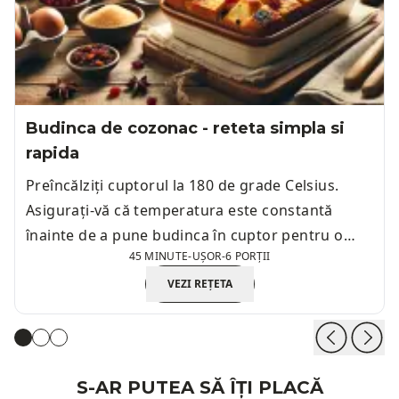
Budinca de cozonac - reteta simpla si
rapida
Preîncălziți cuptorul la 180 de grade Celsius.
Asigurați-vă că temperatura este constantă
înainte de a pune budinca în cuptor pentru o
45 MINUTE
-
UȘOR
-
6 PORȚII
coacere uniformă.
VEZI REȚETA
S-AR PUTEA SĂ ÎȚI PLACĂ