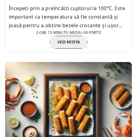
Începeți prin a preîncălzi cuptorul la 100°C. Este
important ca temperatura să fie constantă și
joasă pentru a obține bezele crocante și ușor
2 ORE 15 MINUTE
-
MEDIU
-
30 PORTII
aurii, fără a le arde.
VEZI REȚETA