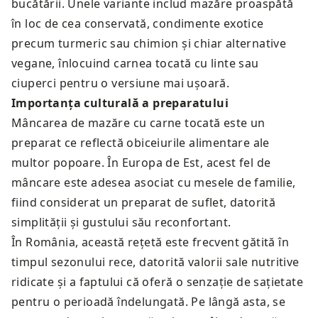
bucătării. Unele variante includ mazăre proaspătă
în loc de cea conservată, condimente exotice
precum turmeric sau chimion și chiar alternative
vegane, înlocuind carnea tocată cu linte sau
ciuperci pentru o versiune mai ușoară.
Importanța culturală a preparatului
Mâncarea de mazăre cu carne tocată este un
preparat ce reflectă obiceiurile alimentare ale
multor popoare. În Europa de Est, acest fel de
mâncare este adesea asociat cu mesele de familie,
fiind considerat un preparat de suflet, datorită
simplității și gustului său reconfortant.
În România, această rețetă este frecvent gătită în
timpul sezonului rece, datorită valorii sale nutritive
ridicate și a faptului că oferă o senzație de sațietate
pentru o perioadă îndelungată. Pe lângă asta, se