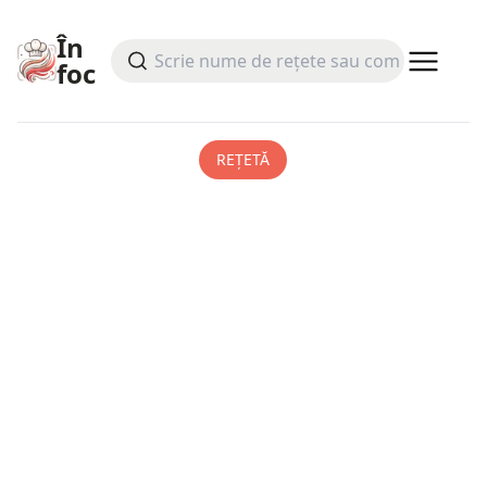
În
foc
REȚETĂ