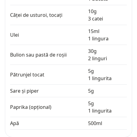
10
g
Căței de usturoi, tocați
3
catei
15
ml
Ulei
1
lingura
30
g
Bulion sau pastă de roșii
2
linguri
5
g
Pătrunjel tocat
1
lingurita
Sare și piper
5
g
5
g
Paprika (opțional)
1
lingurita
Apă
500
ml