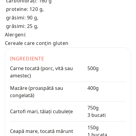
carbohidrați: 160 g
proteine: 120 g
,
grăsimi: 90 g
,
grăsimi: 25 g
,
Alergeni:
Cereale care conțin gluten
INGREDIENTE
Carne tocată (porc, vită sau
500
g
amestec)
Mazăre (proaspătă sau
400
g
congelată)
750
g
Cartofi mari, tăiați cubulețe
3
bucati
150
g
Ceapă mare, tocată mărunt
1
bucata