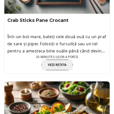
Crab Sticks Pane Crocant
Într-un bol mare, bateți cele două ouă cu un praf
de sare și piper. Folosiți o furculiță sau un tel
pentru a amesteca bine ouăle până când devin
20 MINUTES
-
UȘOR
-
4 PORȚII
omogene. Asigurați-vă că ouăle sunt complet
amestecate pentru o acoperire uniformă a crab
VEZI REȚETA
sticks.