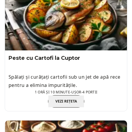
Peste cu Cartofi la Cuptor
Spălați și curățați cartofii sub un jet de apă rece
pentru a elimina impuritățile.
1 ORĂ ȘI 10 MINUTE
-
UȘOR
-
4 PORTII
VEZI REȚETA