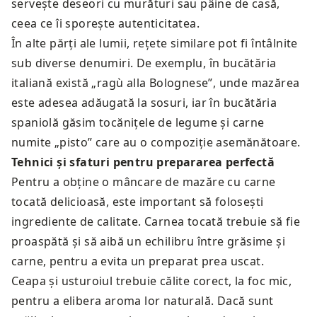
servește deseori cu murături sau pâine de casă,
ceea ce îi sporește autenticitatea.
În alte părți ale lumii, rețete similare pot fi întâlnite
sub diverse denumiri. De exemplu, în bucătăria
italiană există „ragù alla Bolognese”, unde mazărea
este adesea adăugată la sosuri, iar în bucătăria
spaniolă găsim tocănițele de legume și carne
numite „pisto” care au o compoziție asemănătoare.
Tehnici și sfaturi pentru prepararea perfectă
Pentru a obține o mâncare de mazăre cu carne
tocată delicioasă, este important să folosești
ingrediente de calitate. Carnea tocată trebuie să fie
proaspătă și să aibă un echilibru între grăsime și
carne, pentru a evita un preparat prea uscat.
Ceapa și usturoiul trebuie călite corect, la foc mic,
pentru a elibera aroma lor naturală. Dacă sunt