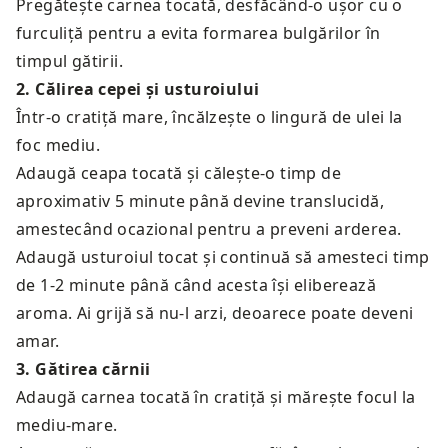
Pregătește carnea tocată, desfăcând-o ușor cu o
furculiță pentru a evita formarea bulgărilor în
timpul gătirii.
2
.
Călirea cepei și usturoiului
Într-o cratiță mare, încălzește o lingură de ulei la
foc mediu.
Adaugă ceapa tocată și călește-o timp de
aproximativ 5 minute până devine translucidă,
amestecând ocazional pentru a preveni arderea.
Adaugă usturoiul tocat și continuă să amesteci timp
de 1-2 minute până când acesta își eliberează
aroma. Ai grijă să nu-l arzi, deoarece poate deveni
amar.
3
.
Gătirea cărnii
Adaugă carnea tocată în cratiță și mărește focul la
mediu-mare.