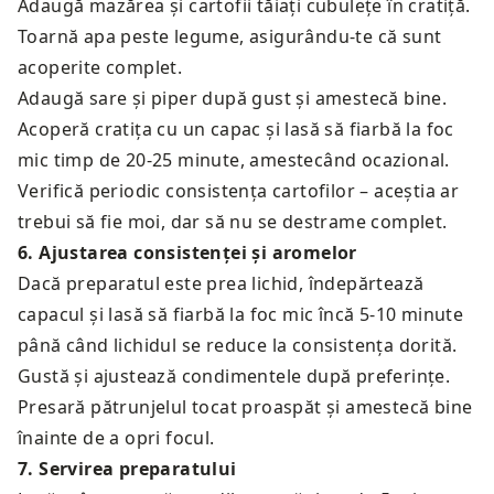
Adaugă mazărea și cartofii tăiați cubulețe în cratiță.
Toarnă apa peste legume, asigurându-te că sunt
acoperite complet.
Adaugă sare și piper după gust și amestecă bine.
Acoperă cratița cu un capac și lasă să fiarbă la foc
mic timp de 20-25 minute, amestecând ocazional.
Verifică periodic consistența cartofilor – aceștia ar
trebui să fie moi, dar să nu se destrame complet.
6
.
Ajustarea consistenței și aromelor
Dacă preparatul este prea lichid, îndepărtează
capacul și lasă să fiarbă la foc mic încă 5-10 minute
până când lichidul se reduce la consistența dorită.
Gustă și ajustează condimentele după preferințe.
Presară pătrunjelul tocat proaspăt și amestecă bine
înainte de a opri focul.
7
.
Servirea preparatului