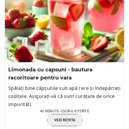
Limonada cu capsuni - bautura
racoritoare pentru vara
Spălați bine căpșunile sub apă rece și îndepărtați
codițele. Asigurați-vă că sunt curățate de orice
impurități.
40 MINUTE
-
UȘOR
-
6-8 PORTII
VEZI REȚETA