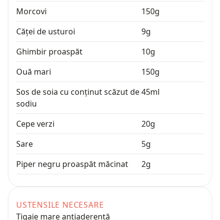
Morcovi
150
g
Căței de usturoi
9
g
Ghimbir proaspăt
10
g
Ouă mari
150
g
Sos de soia cu conținut scăzut de
45
ml
sodiu
Cepe verzi
20
g
Sare
5
g
Piper negru proaspăt măcinat
2
g
USTENSILE NECESARE
Tigaie mare antiaderentă