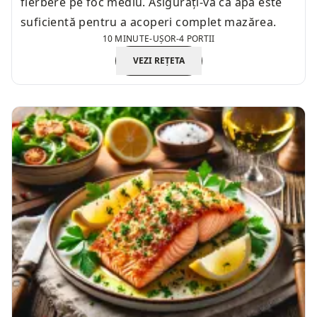
fierbere pe foc mediu. Asigurați-vă că apa este
suficientă pentru a acoperi complet mazărea.
10 MINUTE
-
UȘOR
-
4 PORTII
VEZI REȚETA