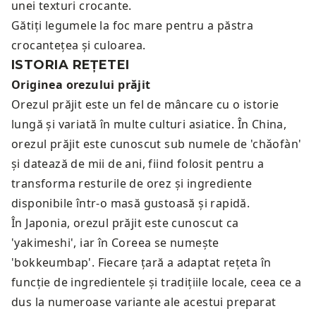
unei texturi crocante.
Gătiți legumele la foc mare pentru a păstra
crocantețea și culoarea.
ISTORIA REȚETEI
Originea orezului prăjit
Orezul prăjit este un fel de mâncare cu o istorie
lungă și variată în multe culturi asiatice. În China,
orezul prăjit este cunoscut sub numele de 'chǎofàn'
și datează de mii de ani, fiind folosit pentru a
transforma resturile de orez și ingrediente
disponibile într-o masă gustoasă și rapidă.
În Japonia, orezul prăjit este cunoscut ca
'yakimeshi', iar în Coreea se numește
'bokkeumbap'. Fiecare țară a adaptat rețeta în
funcție de ingredientele și tradițiile locale, ceea ce a
dus la numeroase variante ale acestui preparat