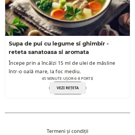
Supa de pui cu legume si ghimbir -
reteta sanatoasa si aromata
Începe prin a încălzi 15 ml de ulei de măsline
într-o oală mare, la foc mediu.
45 MINUTE
-
UȘOR
-
6-8 PORTII
VEZI REȚETA
Termeni și condiții