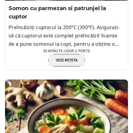
Somon cu parmezan si patrunjel la
cuptor
Preîncălziți cuptorul la 200°C (390°F). Asigurați-
vă că cuptorul este complet preîncălzit înainte
de a pune somonul la copt, pentru a obține o
30 MINUTE
-
UȘOR
-
2 PORTII
gătire uniformă.
VEZI REȚETA