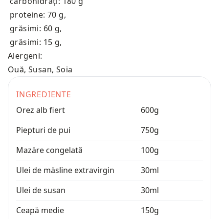
carbohidrați: 180 g
proteine: 70 g
,
grăsimi: 60 g
,
grăsimi: 15 g
,
Alergeni:
Ouă, Susan, Soia
INGREDIENTE
Orez alb fiert
600
g
Piepturi de pui
750
g
Mazăre congelată
100
g
Ulei de măsline extravirgin
30
ml
Ulei de susan
30
ml
Ceapă medie
150
g