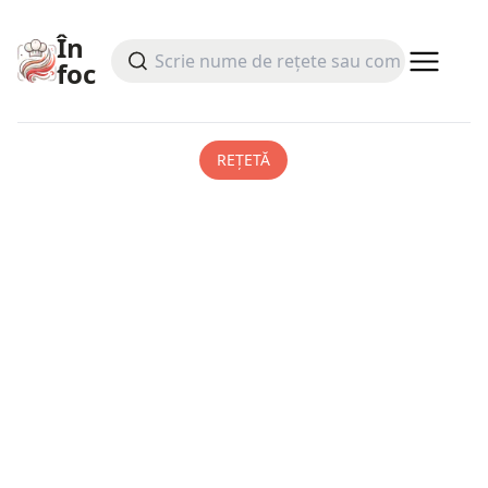
În
foc
REȚETĂ