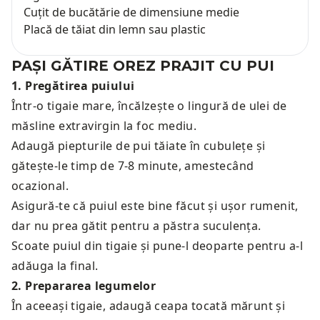
Cuțit de bucătărie de dimensiune medie
Placă de tăiat din lemn sau plastic
PAȘI GĂTIRE
OREZ PRAJIT CU PUI
1
.
Pregătirea puiului
Într-o tigaie mare, încălzește o lingură de ulei de
măsline extravirgin la foc mediu.
Adaugă piepturile de pui tăiate în cubulețe și
gătește-le timp de 7-8 minute, amestecând
ocazional.
Asigură-te că puiul este bine făcut și ușor rumenit,
dar nu prea gătit pentru a păstra suculența.
Scoate puiul din tigaie și pune-l deoparte pentru a-l
adăuga la final.
2
.
Prepararea legumelor
În aceeași tigaie, adaugă ceapa tocată mărunt și