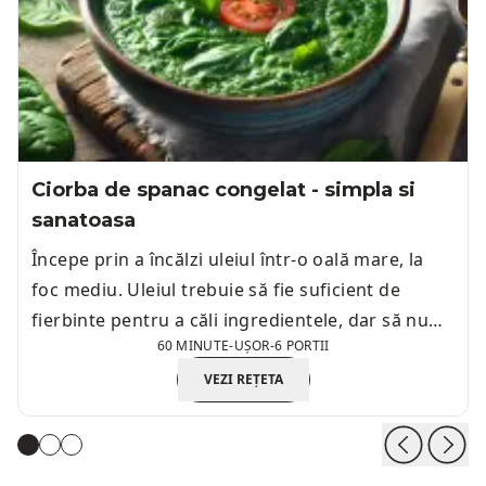
Ciorba de spanac congelat - simpla si
sanatoasa
Începe prin a încălzi uleiul într-o oală mare, la
foc mediu. Uleiul trebuie să fie suficient de
fierbinte pentru a căli ingredientele, dar să nu
60 MINUTE
-
UȘOR
-
6 PORTII
fumeze.
VEZI REȚETA