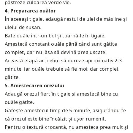
păstreze culoarea verde vie.
4
.
Prepararea ouălor
În aceeași tigaie, adaugă restul de ulei de măsline și
uleiul de susan.
Bate ouăle într-un bol și toarnă-le în tigaie.
Amestecă constant ouăle până când sunt gătite
complet, dar nu lăsa să devină prea uscate.
Această etapă ar trebui să dureze aproximativ 2-3
minute, iar ouăle trebuie să fie moi, dar complet
gătite.
5
.
Amestecarea orezului
Adaugă orezul fiert în tigaie și amestecă bine cu
ouăle gătite.
Gătește amestecul timp de 5 minute, asigurându-te
că orezul este bine încălzit și ușor rumenit.
Pentru o textură crocantă, nu amesteca prea mult și