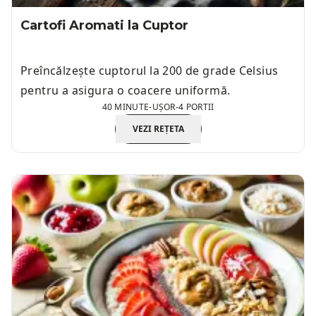
Cartofi Aromati la Cuptor
Preîncălzește cuptorul la 200 de grade Celsius
pentru a asigura o coacere uniformă.
40 MINUTE
-
UȘOR
-
4 PORTII
VEZI REȚETA