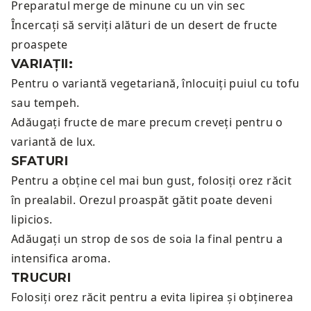
Preparatul merge de minune cu un
vin sec
Încercați să serviți alături de un
desert de fructe
proaspete
VARIAȚII:
Pentru o variantă vegetariană, înlocuiți puiul cu tofu
sau tempeh.
Adăugați fructe de mare precum creveți pentru o
variantă de lux.
SFATURI
Pentru a obține cel mai bun gust, folosiți orez răcit
în prealabil. Orezul proaspăt gătit poate deveni
lipicios.
Adăugați un strop de sos de soia la final pentru a
intensifica aroma.
TRUCURI
Folosiți orez răcit pentru a evita lipirea și obținerea