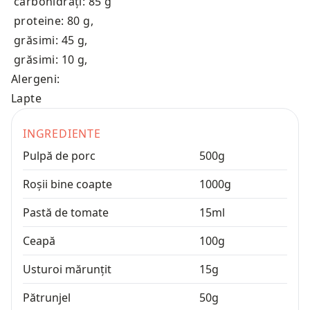
carbohidrați: 85 g
proteine: 80 g
,
grăsimi: 45 g
,
grăsimi: 10 g
,
Alergeni:
Lapte
INGREDIENTE
Pulpă de porc
500
g
Roșii bine coapte
1000
g
Pastă de tomate
15
ml
Ceapă
100
g
Usturoi mărunțit
15
g
Pătrunjel
50
g