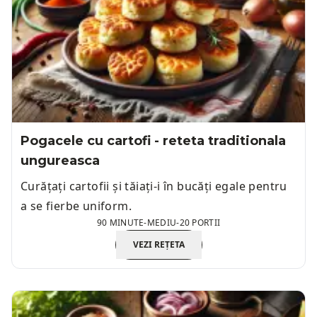
Pogacele cu cartofi - reteta traditionala
ungureasca
Curățați cartofii și tăiați-i în bucăți egale pentru
a se fierbe uniform.
90 MINUTE
-
MEDIU
-
20 PORTII
VEZI REȚETA