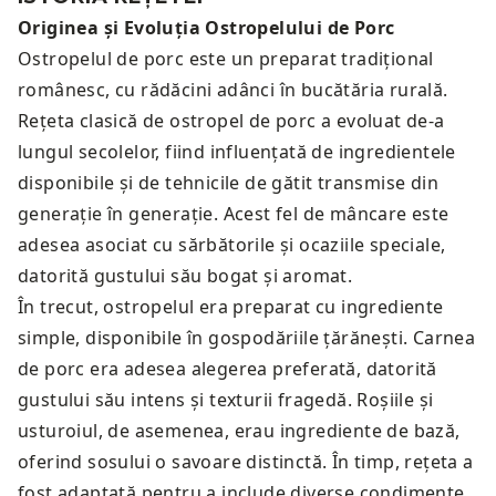
Originea și Evoluția Ostropelului de Porc
Ostropelul de porc este un preparat tradițional
românesc, cu rădăcini adânci în bucătăria rurală.
Rețeta clasică de ostropel de porc a evoluat de-a
lungul secolelor, fiind influențată de ingredientele
disponibile și de tehnicile de gătit transmise din
generație în generație. Acest fel de mâncare este
adesea asociat cu sărbătorile și ocaziile speciale,
datorită gustului său bogat și aromat.
În trecut, ostropelul era preparat cu ingrediente
simple, disponibile în gospodăriile țărănești. Carnea
de porc era adesea alegerea preferată, datorită
gustului său intens și texturii fragedă. Roșiile și
usturoiul, de asemenea, erau ingrediente de bază,
oferind sosului o savoare distinctă. În timp, rețeta a
fost adaptată pentru a include diverse condimente