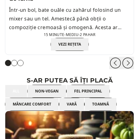
Într-un bol, bate ouăle cu zahărul folosind un
mixer sau un tel. Amestecă până obții o
compoziție cremoasă și omogenă. Acesta ar
15 MINUTE
-
MEDIU
-
2 PAHAR
trebui să dureze aproximativ 3-4 minute.
VEZI REȚETA
S-AR PUTEA SĂ ÎȚI PLACĂ
ALL
NON-VEGAN
FEL PRINCIPAL
MÂNCARE COMFORT
VARĂ
TOAMNĂ