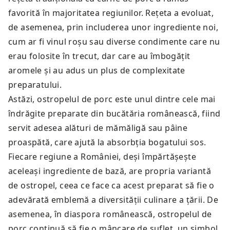
favorită în majoritatea regiunilor. Rețeta a evoluat,
de asemenea, prin includerea unor ingrediente noi,
cum ar fi vinul roșu sau diverse condimente care nu
erau folosite în trecut, dar care au îmbogățit
aromele și au adus un plus de complexitate
preparatului.
Astăzi, ostropelul de porc este unul dintre cele mai
îndrăgite preparate din bucătăria românească, fiind
servit adesea alături de mămăligă sau pâine
proaspătă, care ajută la absorbția bogatului sos.
Fiecare regiune a României, deși împărtășește
aceleași ingrediente de bază, are propria variantă
de ostropel, ceea ce face ca acest preparat să fie o
adevărată emblemă a diversității culinare a țării. De
asemenea, în diaspora românească, ostropelul de
porc continuă să fie o mâncare de suflet, un simbol