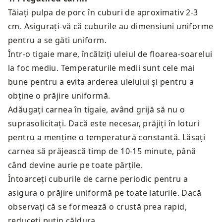
Tăiați pulpa de porc în cuburi de aproximativ 2-3
cm. Asigurați-vă că cuburile au dimensiuni uniforme
pentru a se găti uniform.
Într-o tigaie mare, încălziți uleiul de floarea-soarelui
la foc mediu. Temperaturile medii sunt cele mai
bune pentru a evita arderea uleiului și pentru a
obține o prăjire uniformă.
Adăugați carnea în tigaie, având grijă să nu o
suprasolicitați. Dacă este necesar, prăjiți în loturi
pentru a menține o temperatură constantă. Lăsați
carnea să prăjească timp de 10-15 minute, până
când devine aurie pe toate părțile.
Întoarceți cuburile de carne periodic pentru a
asigura o prăjire uniformă pe toate laturile. Dacă
observați că se formează o crustă prea rapid,
reduceți puțin căldura.