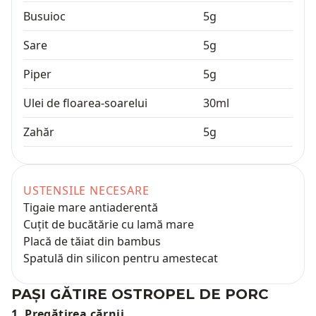
Busuioc
5
g
Sare
5
g
Piper
5
g
Ulei de floarea-soarelui
30
ml
Zahăr
5
g
USTENSILE NECESARE
Tigaie mare antiaderentă
Cuțit de bucătărie cu lamă mare
Placă de tăiat din bambus
Spatulă din silicon pentru amestecat
PAȘI GĂTIRE
OSTROPEL DE PORC
1
.
Pregătirea cărnii