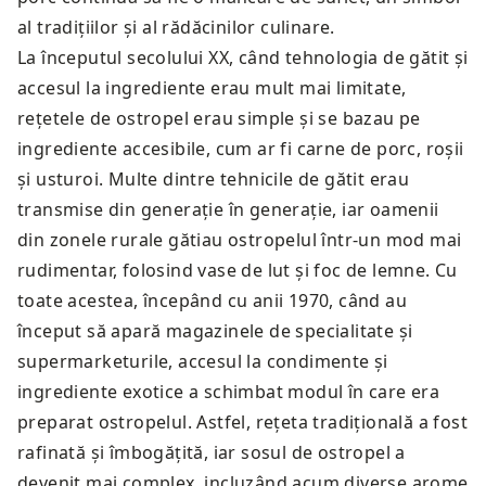
al tradițiilor și al rădăcinilor culinare.
La începutul secolului XX, când tehnologia de gătit și
accesul la ingrediente erau mult mai limitate,
rețetele de ostropel erau simple și se bazau pe
ingrediente accesibile, cum ar fi carne de porc, roșii
și usturoi. Multe dintre tehnicile de gătit erau
transmise din generație în generație, iar oamenii
din zonele rurale gătiau ostropelul într-un mod mai
rudimentar, folosind vase de lut și foc de lemne. Cu
toate acestea, începând cu anii 1970, când au
început să apară magazinele de specialitate și
supermarketurile, accesul la condimente și
ingrediente exotice a schimbat modul în care era
preparat ostropelul. Astfel, rețeta tradițională a fost
rafinată și îmbogățită, iar sosul de ostropel a
devenit mai complex, incluzând acum diverse arome