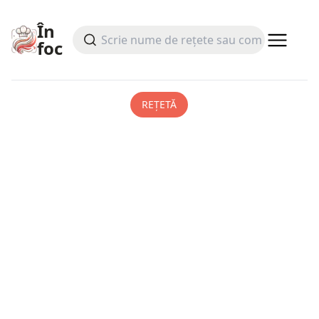
În
foc
REȚETĂ