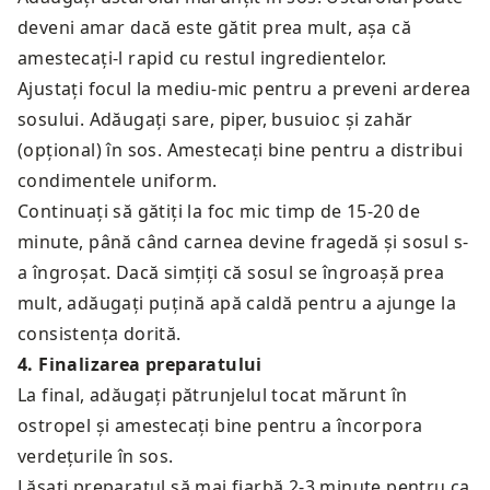
deveni amar dacă este gătit prea mult, așa că
amestecați-l rapid cu restul ingredientelor.
Ajustați focul la mediu-mic pentru a preveni arderea
sosului. Adăugați sare, piper, busuioc și zahăr
(opțional) în sos. Amestecați bine pentru a distribui
condimentele uniform.
Continuați să gătiți la foc mic timp de 15-20 de
minute, până când carnea devine fragedă și sosul s-
a îngroșat. Dacă simțiți că sosul se îngroașă prea
mult, adăugați puțină apă caldă pentru a ajunge la
consistența dorită.
4
.
Finalizarea preparatului
La final, adăugați pătrunjelul tocat mărunt în
ostropel și amestecați bine pentru a încorpora
verdețurile în sos.
Lăsați preparatul să mai fiarbă 2-3 minute pentru ca