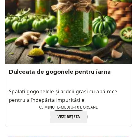
Dulceata de gogonele pentru iarna
Spălați gogonelele și ardeii grași cu apă rece
pentru a îndepărta impuritățile.
65 MINUTE
-
MEDIU
-
10 BORCANE
VEZI REȚETA