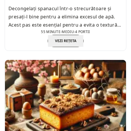
Decongelați spanacul într-o strecurătoare și
presați-l bine pentru a elimina excesul de apă.
Acest pas este esențial pentru a evita o textură
55 MINUTE
-
MEDIU
-
4 PORTII
apoasă a preparatului.
VEZI REȚETA