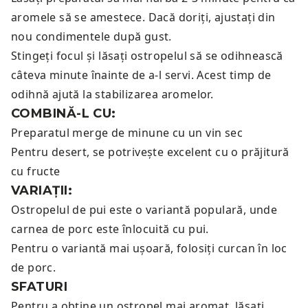
aromele să se amestece. Dacă doriți, ajustați din
nou condimentele după gust.
Stingeți focul și lăsați ostropelul să se odihnească
câteva minute înainte de a-l servi. Acest timp de
odihnă ajută la stabilizarea aromelor.
COMBINĂ-L CU:
Preparatul merge de minune cu un
vin sec
Pentru desert, se potrivește excelent cu o
prăjitură
cu fructe
VARIAȚII:
Ostropelul de pui este o variantă populară, unde
carnea de porc este înlocuită cu pui.
Pentru o variantă mai ușoară, folosiți curcan în loc
de porc.
SFATURI
Pentru a obține un ostropel mai aromat, lăsați