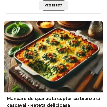
VEZI REȚETA
Mancare de spanac la cuptor cu branza si
cascaval - Reteta delicioasa