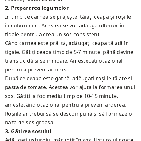
2
.
Prepararea legumelor
În timp ce carnea se prăjește, tăiați ceapa și roșiile
în cuburi mici. Acestea se vor adăuga ulterior în
tigaie pentru a crea un sos consistent.
Când carnea este prăjită, adăugați ceapa tăiată în
tigaie. Gătiți ceapa timp de 5-7 minute, până devine
translucidă și se înmoaie. Amestecați ocazional
pentru a preveni arderea.
După ce ceapa este gătită, adăugați roșiile tăiate și
pasta de tomate. Acestea vor ajuta la formarea unui
sos. Gătiți la foc mediu timp de 10-15 minute,
amestecând ocazional pentru a preveni arderea.
Roșiile ar trebui să se descompună și să formeze o
bază de sos groasă.
3
.
Gătirea sosului
Adăugați usturoiul mărunțit în sos. Usturoiul poate