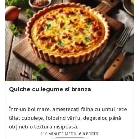
Quiche cu legume si branza
Într-un bol mare, amestecați făina cu untul rece
tăiat cubulețe, folosind vârful degetelor, până
obțineți o textură nisipoasă.
110 MINUTE
-
MEDIU
-
6-8 PORTII