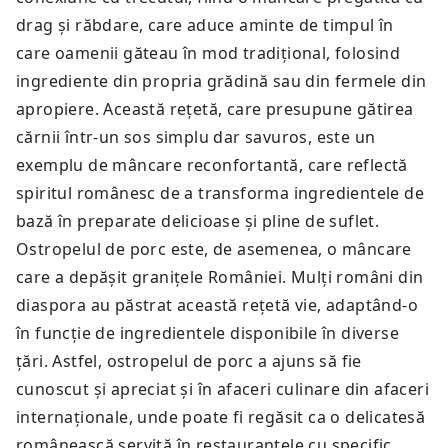
drag și răbdare, care aduce aminte de timpul în
care oamenii găteau în mod tradițional, folosind
ingrediente din propria grădină sau din fermele din
apropiere. Această rețetă, care presupune gătirea
cărnii într-un sos simplu dar savuros, este un
exemplu de mâncare reconfortantă, care reflectă
spiritul românesc de a transforma ingredientele de
bază în preparate delicioase și pline de suflet.
Ostropelul de porc este, de asemenea, o mâncare
care a depășit granițele României. Mulți români din
diaspora au păstrat această rețetă vie, adaptând-o
în funcție de ingredientele disponibile în diverse
țări. Astfel, ostropelul de porc a ajuns să fie
cunoscut și apreciat și în afaceri culinare din afaceri
internaționale, unde poate fi regăsit ca o delicatesă
românească servită în restaurantele cu specific