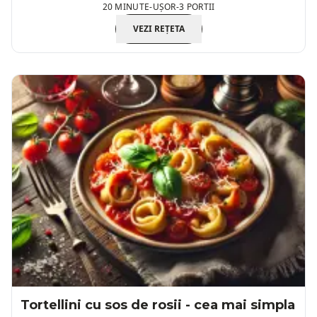
20 MINUTE
-
UȘOR
-
3 PORTII
VEZI REȚETA
Tortellini cu sos de rosii - cea mai simpla