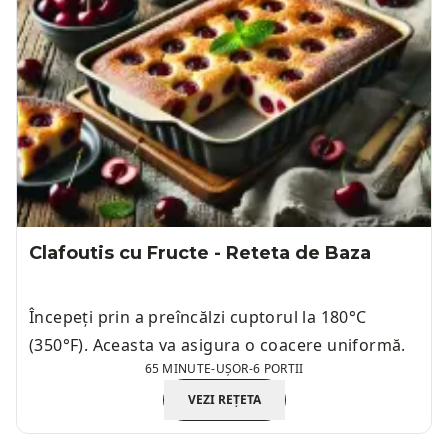
Clafoutis cu Fructe - Reteta de Baza
Începeți prin a preîncălzi cuptorul la 180°C
(350°F). Aceasta va asigura o coacere uniformă.
65 MINUTE
-
UȘOR
-
6 PORTII
VEZI REȚETA