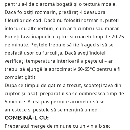
pentru a-i da o aromă bogată și o textură moale.
Dacă folosiți rozmarin, presărați-l deasupra
fileurilor de cod. Dacă nu folosiți rozmarin, puteți
înlocui cu alte ierburi, cum ar fi cimbru sau mărar.
Puneți tava înapoi în cuptor și coaceți timp de 20-25
de minute. Peștele trebuie să fie fraged și să se
desfacă ușor cu furculița. Dacă aveți îndoieli,
verificați temperatura interioară a peștelui – ar
trebui să ajungă la aproximativ 60-65°C pentru a fi
complet gătit.
După ce timpul de gătire a trecut, scoateți tava din
cuptor și lăsați preparatul să se odihnească timp de
5 minute. Acest pas permite aromelor să se
amestece și peștele să se mențină umed.
COMBINĂ-L CU:
Preparatul merge de minune cu un
vin alb sec