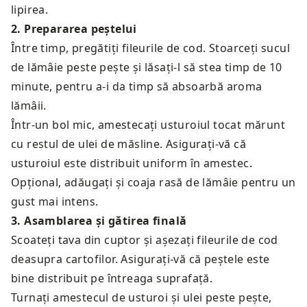
lipirea.
2
.
Prepararea peștelui
Între timp, pregătiți fileurile de cod. Stoarceți sucul
de lămâie peste pește și lăsați-l să stea timp de 10
minute, pentru a-i da timp să absoarbă aroma
lămâii.
Într-un bol mic, amestecați usturoiul tocat mărunt
cu restul de ulei de măsline. Asigurați-vă că
usturoiul este distribuit uniform în amestec.
Opțional, adăugați și coaja rasă de lămâie pentru un
gust mai intens.
3
.
Asamblarea și gătirea finală
Scoateți tava din cuptor și așezați fileurile de cod
deasupra cartofilor. Asigurați-vă că peștele este
bine distribuit pe întreaga suprafață.
Turnați amestecul de usturoi și ulei peste pește,