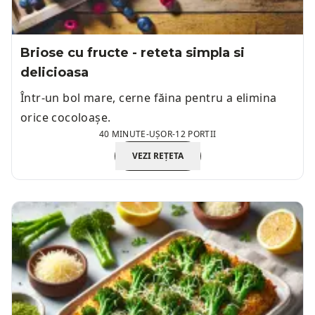
Briose cu fructe - reteta simpla si
delicioasa
Într-un bol mare, cerne făina pentru a elimina
orice cocoloașe.
40 MINUTE
-
UȘOR
-
12 PORTII
VEZI REȚETA