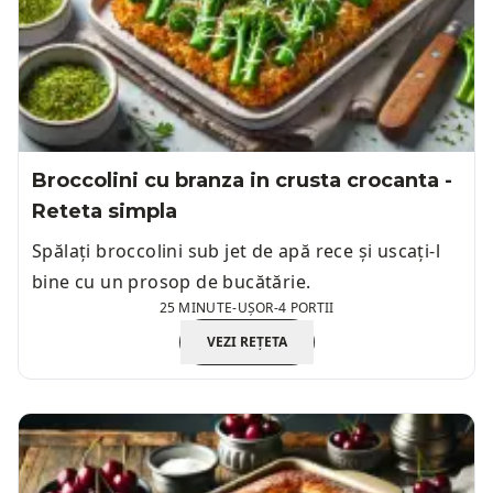
Broccolini cu branza in crusta crocanta -
Reteta simpla
Spălați broccolini sub jet de apă rece și uscați-l
bine cu un prosop de bucătărie.
25 MINUTE
-
UȘOR
-
4 PORTII
VEZI REȚETA