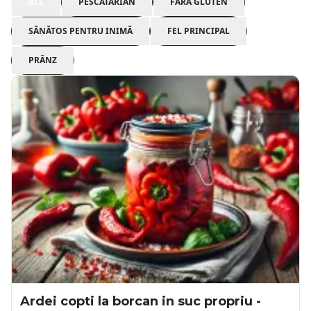
ALL
PESCATARIAN
FĂRĂ GLUTEN
SĂNĂTOS PENTRU INIMĂ
FEL PRINCIPAL
PRÂNZ
Ardei copti la borcan in suc propriu -