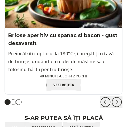
Briose aperitiv cu spanac si bacon - gust
desavarsit
Preîncălziți cuptorul la 180°C și pregătiți o tavă
de brioșe, ungând-o cu ulei de măsline sau
folosind hârtii pentru brioșe.
40 MINUTE
-
UȘOR
-
12 PORTII
VEZI REȚETA
S-AR PUTEA SĂ ÎȚI PLACĂ