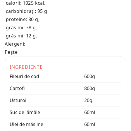
calorii: 1025 kcal
,
carbohidrați: 95 g
proteine: 80 g
,
grăsimi: 38 g
,
grăsimi: 12 g
,
Alergeni:
Pește
INGREDIENTE
Fileuri de cod
600
g
Cartofi
800
g
Usturoi
20
g
Suc de lămâie
60
ml
Ulei de măsline
60
ml