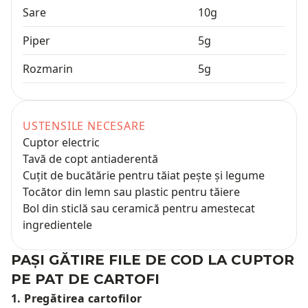
Sare
10
g
Piper
5
g
Rozmarin
5
g
USTENSILE NECESARE
Cuptor electric
Tavă de copt antiaderentă
Cuțit de bucătărie pentru tăiat pește și legume
Tocător din lemn sau plastic pentru tăiere
Bol din sticlă sau ceramică pentru amestecat
ingredientele
PAȘI GĂTIRE
FILE DE COD LA CUPTOR
PE PAT DE CARTOFI
1
.
Pregătirea cartofilor