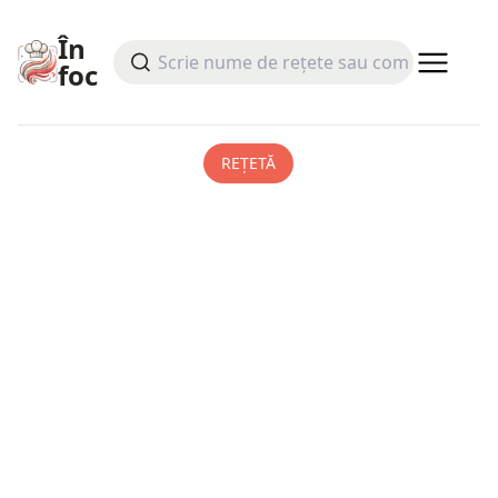
În
foc
REȚETĂ