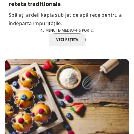
reteta traditionala
Spălați ardeii kapia sub jet de apă rece pentru a
îndepărta impuritățile.
45 MINUTE
-
MEDIU
-
4-6 PORȚII
VEZI REȚETA