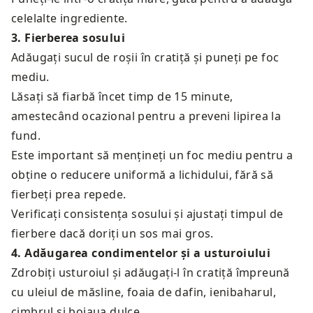
celelalte ingrediente.
3
.
Fierberea sosului
Adăugați sucul de roșii în cratiță și puneți pe foc
mediu.
Lăsați să fiarbă încet timp de 15 minute,
amestecând ocazional pentru a preveni lipirea la
fund.
Este important să mențineți un foc mediu pentru a
obține o reducere uniformă a lichidului, fără să
fierbeți prea repede.
Verificați consistența sosului și ajustați timpul de
fierbere dacă doriți un sos mai gros.
4
.
Adăugarea condimentelor și a usturoiului
Zdrobiți usturoiul și adăugați-l în cratiță împreună
cu uleiul de măsline, foaia de dafin, ienibaharul,
cimbrul și boiaua dulce.