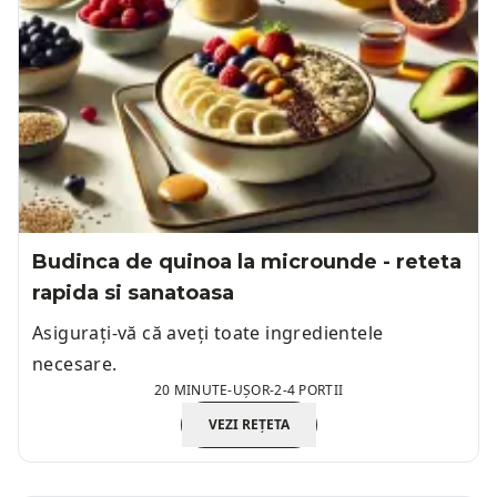
Budinca de quinoa la microunde - reteta
rapida si sanatoasa
Asigurați-vă că aveți toate ingredientele
necesare.
20 MINUTE
-
UȘOR
-
2-4 PORTII
VEZI REȚETA