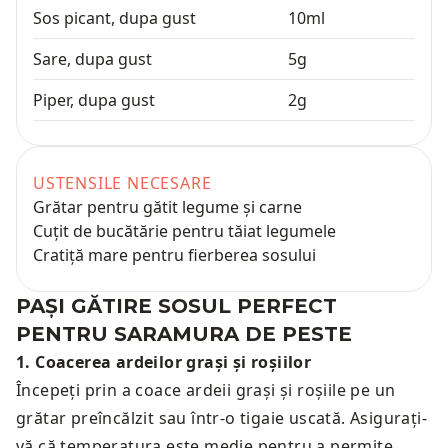
Sos picant, dupa gust
10
ml
Sare, dupa gust
5
g
Piper, dupa gust
2
g
USTENSILE NECESARE
Grătar pentru gătit legume și carne
Cuțit de bucătărie pentru tăiat legumele
Cratiță mare pentru fierberea sosului
PAȘI GĂTIRE
SOSUL PERFECT
PENTRU SARAMURA DE PESTE
1
.
Coacerea ardeilor grași și roșiilor
Începeți prin a coace ardeii grași și roșiile pe un
grătar preîncălzit sau într-o tigaie uscată. Asigurați-
vă că temperatura este medie pentru a permite