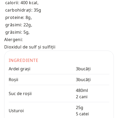
calorii: 400 kcal
,
carbohidrați: 35g
proteine: 8g
,
grăsimi: 22g
,
grăsimi: 5g
,
Alergeni:
Dioxidul de sulf și sulfiții
INGREDIENTE
Ardei grași
3
bucăți
Roșii
3
bucăți
480
ml
Suc de roșii
2
cani
25
g
Usturoi
5
catei