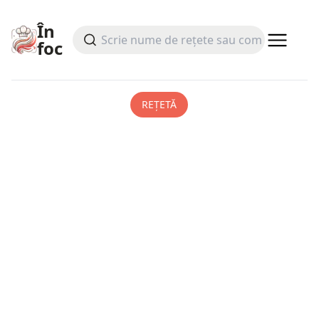
În
foc
REȚETĂ