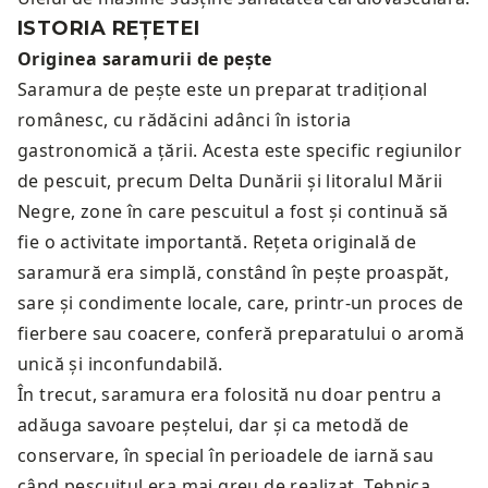
ISTORIA REȚETEI
Originea saramurii de pește
Saramura de pește este un preparat tradițional
românesc, cu rădăcini adânci în istoria
gastronomică a țării. Acesta este specific regiunilor
de pescuit, precum Delta Dunării și litoralul Mării
Negre, zone în care pescuitul a fost și continuă să
fie o activitate importantă. Rețeta originală de
saramură era simplă, constând în pește proaspăt,
sare și condimente locale, care, printr-un proces de
fierbere sau coacere, conferă preparatului o aromă
unică și inconfundabilă.
În trecut, saramura era folosită nu doar pentru a
adăuga savoare peștelui, dar și ca metodă de
conservare, în special în perioadele de iarnă sau
când pescuitul era mai greu de realizat. Tehnica