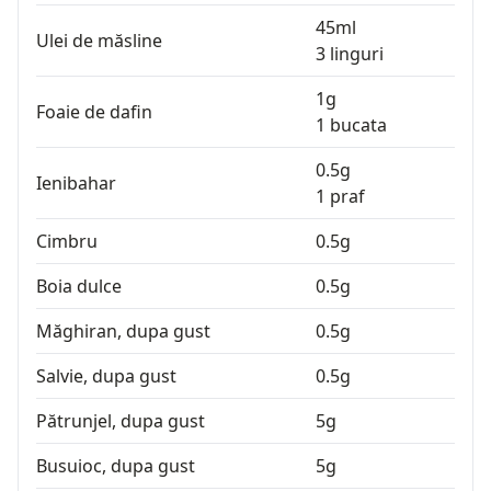
45
ml
Ulei de măsline
3
linguri
1
g
Foaie de dafin
1
bucata
0.5
g
Ienibahar
1
praf
Cimbru
0.5
g
Boia dulce
0.5
g
Măghiran, dupa gust
0.5
g
Salvie, dupa gust
0.5
g
Pătrunjel, dupa gust
5
g
Busuioc, dupa gust
5
g