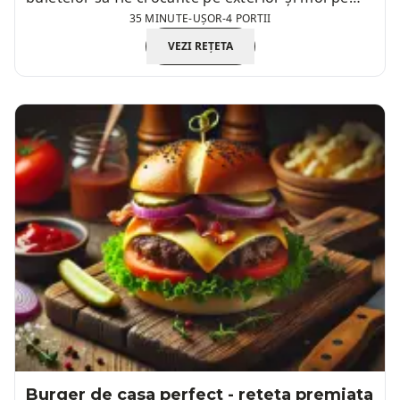
35 MINUTE
-
UȘOR
-
4 PORTII
interior.
VEZI REȚETA
Burger de casa perfect - reteta premiata