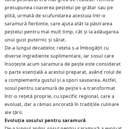
presupunea coacerea peștelui pe grătar sau pe
plită, urmată de scufundarea acestuia într-o
saramură fierbinte, care ajuta atât la păstrarea
peștelui pentru mai mult timp, cât și la adăugarea
unui gust puternic și sărat.
De-a lungul decadelor, rețeta s-a îmbogățit cu
diverse ingrediente suplimentare, iar sosul care
însoțește acum saramura de pește este considerat
o parte esențială a acestui preparat, având rolul de
a complementa gustul și a spori savoarea. Astfel,
sosul pentru saramură de pește s-a transformat
într-o rețetă proprie, cu specific regional, care a
evoluat, dar a rămas ancorată în tradițiile culinare
ale țării.
Evoluția sosului pentru saramură
De-a lungul anilor, sosul pentru saramură a evoluat