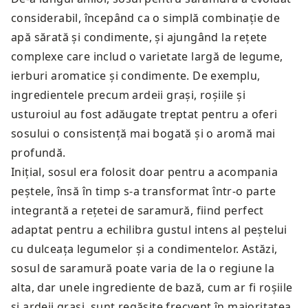
considerabil, începând ca o simplă combinație de
apă sărată și condimente, și ajungând la rețete
complexe care includ o varietate largă de legume,
ierburi aromatice și condimente. De exemplu,
ingredientele precum ardeii grași, roșiile și
usturoiul au fost adăugate treptat pentru a oferi
sosului o consistență mai bogată și o aromă mai
profundă.
Inițial, sosul era folosit doar pentru a acompania
peștele, însă în timp s-a transformat într-o parte
integrantă a rețetei de saramură, fiind perfect
adaptat pentru a echilibra gustul intens al peștelui
cu dulceața legumelor și a condimentelor. Astăzi,
sosul de saramură poate varia de la o regiune la
alta, dar unele ingrediente de bază, cum ar fi roșiile
și ardeii grași, sunt regăsite frecvent în majoritatea