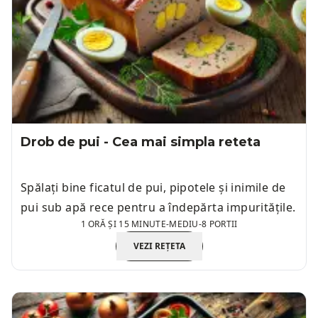
Drob de pui - Cea mai simpla reteta
Spălați bine ficatul de pui, pipotele și inimile de
pui sub apă rece pentru a îndepărta impuritățile.
1 ORĂ ȘI 15 MINUTE
-
MEDIU
-
8 PORTII
VEZI REȚETA