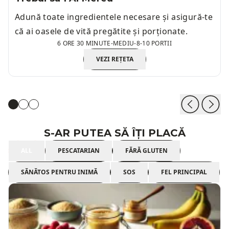
Adună toate ingredientele necesare și asigură-te
că ai oasele de vită pregătite și porționate.
6 ORE 30 MINUTE
-
MEDIU
-
8-10 PORTII
VEZI REȚETA
S-AR PUTEA SĂ ÎȚI PLACĂ
ALL
PESCATARIAN
FĂRĂ GLUTEN
SĂNĂTOS PENTRU INIMĂ
SOS
FEL PRINCIPAL