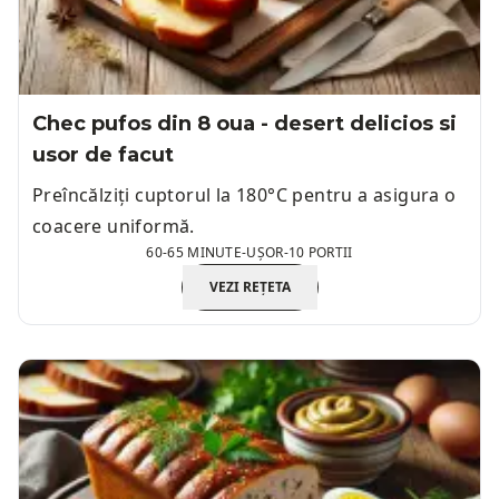
Chec pufos din 8 oua - desert delicios si
usor de facut
Preîncălziți cuptorul la 180°C pentru a asigura o
coacere uniformă.
60-65 MINUTE
-
UȘOR
-
10 PORTII
VEZI REȚETA