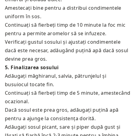
Amestecați bine pentru a distribui condimentele
uniform în sos.
Continuați să fierbeți timp de 10 minute la foc mic
pentru a permite aromelor să se infuzeze.
Verificați gustul sosului și ajustați condimentele
dacă este necesar, adăugând puțină apă dacă sosul
devine prea gros.
5
.
Finalizarea sosului
Adăugați măghiranul, salvia, pătrunjelul și
busuiocul tocate fin.
Continuați să fierbeți timp de 5 minute, amestecând
ocazional.
Dacă sosul este prea gros, adăugați puțină apă
pentru a ajunge la consistența dorită.
Adăugați sosul picant, sare și piper după gust și
lăsați să fiarbă încă 2-3 minute pentru a îmbina