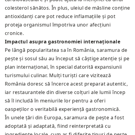
colesterol sănătos. În plus, uleiul de măsline conține
antioxidanți care pot reduce inflamațiile și pot
proteja organismul împotriva unor afecțiuni
cronice.
Impactul asupra gastronomiei internaționale
Pe lângă popularitatea sa în România, saramura de
pește și sosul său au început să câștige atenție și pe
plan internațional, în special datorită expansiunii
turismului culinar. Mulți turiști care vizitează
România doresc să încerce acest preparat autentic,
iar restaurantele din diverse colțuri ale lumii încep
să îl includă în meniurile lor pentru a oferi
oaspeților o veritabilă experiență gastronomică.
În unele țări din Europa, saramura de pește a fost
adoptată și adaptată, fiind reinterpretată cu
ingrediente locale, cum ar fi diferite tipuri de pește