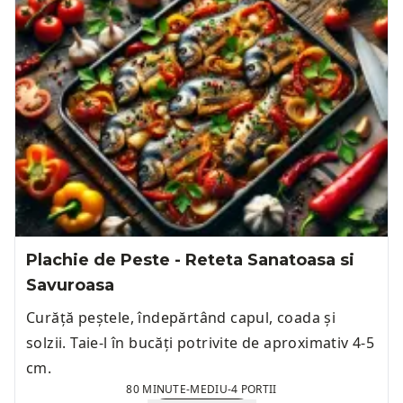
Plachie de Peste - Reteta Sanatoasa si
Savuroasa
Curăță peștele, îndepărtând capul, coada și
solzii. Taie-l în bucăți potrivite de aproximativ 4-5
cm.
80 MINUTE
-
MEDIU
-
4 PORTII