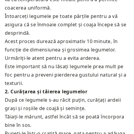
coacerea uniformă.
Întoarceți legumele pe toate părțile pentru a vă
asigura că se înmoaie complet și coaja începe să se
desprindă.
Acest proces durează aproximativ 10 minute, în
funcție de dimensiunea și grosimea legumelor.
Urmăriți-le atent pentru a evita arderea.
Este important să nu lăsați legumele prea mult pe
foc pentru a preveni pierderea gustului natural și a
texturii.
2
.
Curățarea și tăierea legumelor
După ce legumele s-au răcit puțin, curățați ardeii
grași și roșiile de coajă și semințe.
Tăiați-le mărunt, astfel încât să se poată încorpora
bine în sos.
Puneți-le într-o cratiță mare, gata pentru a adăuga