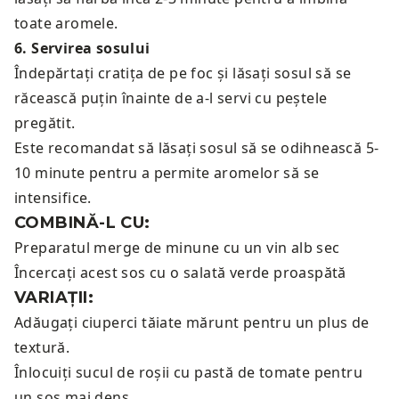
toate aromele.
6
.
Servirea sosului
Îndepărtați cratița de pe foc și lăsați sosul să se
răcească puțin înainte de a-l servi cu peștele
pregătit.
Este recomandat să lăsați sosul să se odihnească 5-
10 minute pentru a permite aromelor să se
intensifice.
COMBINĂ-L CU:
Preparatul merge de minune cu un
vin alb sec
Încercați acest sos cu o
salată verde proaspătă
VARIAȚII:
Adăugați ciuperci tăiate mărunt pentru un plus de
textură.
Înlocuiți sucul de roșii cu pastă de tomate pentru
un sos mai dens.