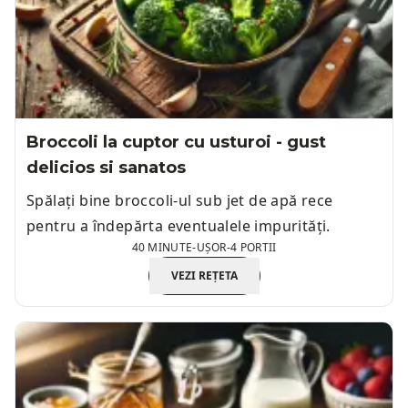
Broccoli la cuptor cu usturoi - gust
delicios si sanatos
Spălați bine broccoli-ul sub jet de apă rece
pentru a îndepărta eventualele impurități.
40 MINUTE
-
UȘOR
-
4 PORTII
VEZI REȚETA