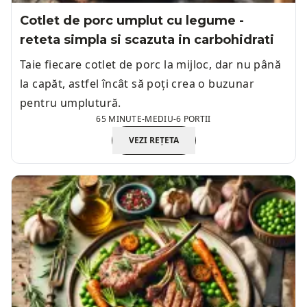
Cotlet de porc umplut cu legume -
reteta simpla si scazuta in carbohidrati
Taie fiecare cotlet de porc la mijloc, dar nu până
la capăt, astfel încât să poți crea o buzunar
pentru umplutură.
65 MINUTE
-
MEDIU
-
6 PORTII
VEZI REȚETA