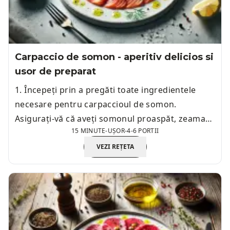
Carpaccio de somon - aperitiv delicios si
usor de preparat
1. Începeți prin a pregăti toate ingredientele
necesare pentru carpaccioul de somon.
Asigurați-vă că aveți somonul proaspăt, zeama
15 MINUTE
-
UȘOR
-
4-6 PORTII
de lămâie, uleiul de măsline, sarea, piperul și alte
ingrediente.
VEZI REȚETA