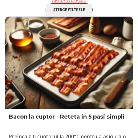
ARATĂ FILTRELE
pentru un stil de viață sănătos. Dacă ești gata
să încerci ceva nou, încearcă rețetele Low-carb!
ȘTERGE FILTRELE
Bacon la cuptor - Reteta in 5 pasi simpli
Preîncălziți cuptorul la 200°C pentru a asigura o