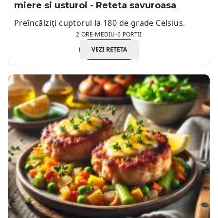
miere si usturoi - Reteta savuroasa
Preîncălziți cuptorul la 180 de grade Celsius.
2 ORE
-
MEDIU
-
6 PORTII
VEZI REȚETA