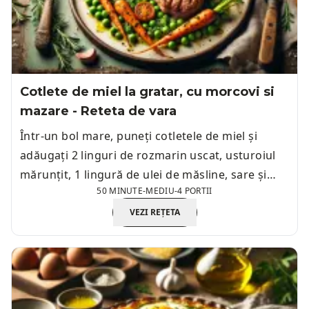
Cotlete de miel la gratar, cu morcovi si
mazare - Reteta de vara
Într-un bol mare, puneți cotletele de miel și
adăugați 2 linguri de rozmarin uscat, usturoiul
mărunțit, 1 lingură de ulei de măsline, sare și
50 MINUTE
-
MEDIU
-
4 PORTII
piper.
VEZI REȚETA