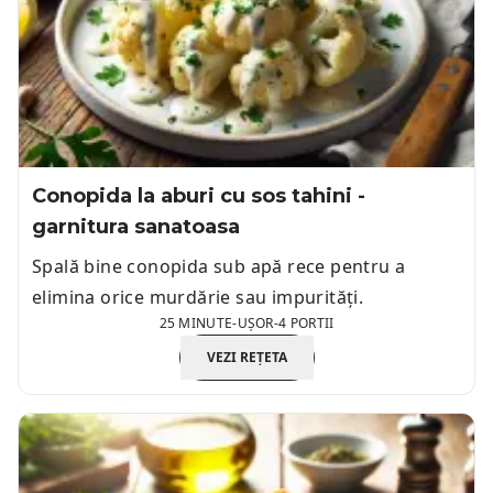
Conopida la aburi cu sos tahini -
garnitura sanatoasa
Spală bine conopida sub apă rece pentru a
elimina orice murdărie sau impurități.
25 MINUTE
-
UȘOR
-
4 PORTII
VEZI REȚETA