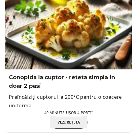
Conopida la cuptor - reteta simpla in
doar 2 pasi
Preîncălziți cuptorul la 200°C pentru o coacere
uniformă.
40 MINUTE
-
UȘOR
-
4 PORTII
VEZI REȚETA