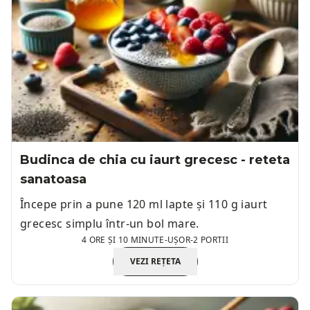
Budinca de chia cu iaurt grecesc - reteta
sanatoasa
Începe prin a pune 120 ml lapte și 110 g iaurt
grecesc simplu într-un bol mare.
4 ORE ȘI 10 MINUTE
-
UȘOR
-
2 PORTII
VEZI REȚETA