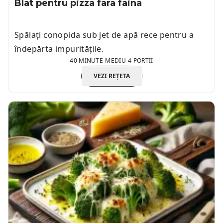
Blat pentru pizza fara faina
Spălați conopida sub jet de apă rece pentru a
îndepărta impuritățile.
40 MINUTE
-
MEDIU
-
4 PORTII
VEZI REȚETA