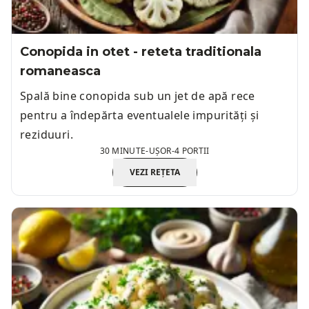
Conopida in otet - reteta traditionala
romaneasca
Spală bine conopida sub un jet de apă rece
pentru a îndepărta eventualele impurități și
reziduuri.
30 MINUTE
-
UȘOR
-
4 PORTII
VEZI REȚETA