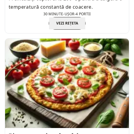
temperatură constantă de coacere.
30 MINUTE
-
UȘOR
-
4 PORTII
VEZI REȚETA