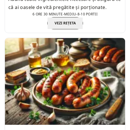
că ai oasele de vită pregătite și porționate.
6 ORE 30 MINUTE
-
MEDIU
-
8-10 PORTII
VEZI REȚETA