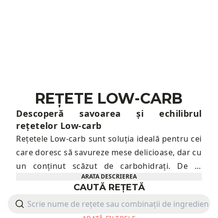
REȚETE LOW-CARB
Descoperă savoarea și echilibrul
rețetelor Low-carb
Rețetele Low-carb sunt soluția ideală pentru cei
care doresc să savureze mese delicioase, dar cu
un conținut scăzut de carbohidrați. De la
ARATA DESCRIEREA
omlete bogate în proteine, până la paste din
CAUTĂ REȚETĂ
dovlecei și deserturi fără zahăr, aceste
preparate sunt pline de arome și sunt perfecte