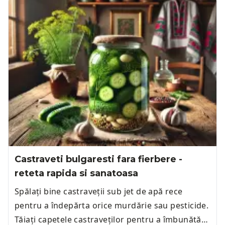
Castraveti bulgaresti fara fierbere -
reteta rapida si sanatoasa
Spălați bine castraveții sub jet de apă rece
pentru a îndepărta orice murdărie sau pesticide.
Tăiați capetele castraveților pentru a îmbunătăți