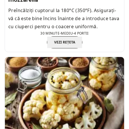
mozzarella
Preîncălziți cuptorul la 180°C (350°F). Asigurați-
vă că este bine încins înainte de a introduce tava
cu ciuperci pentru o coacere uniformă.
30 MINUTE
-
MEDIU
-
4 PORTII
VEZI REȚETA