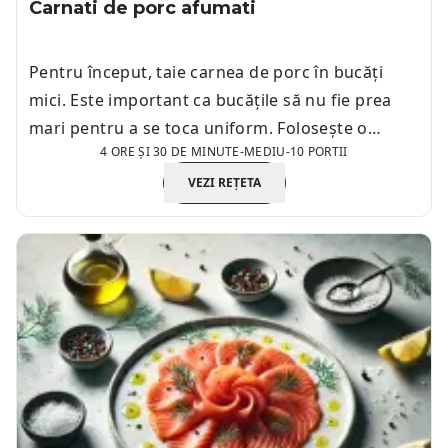
Carnati de porc afumati
Pentru început, taie carnea de porc în bucăți
mici. Este important ca bucățile să nu fie prea
mari pentru a se toca uniform. Folosește o
4 ORE ȘI 30 DE MINUTE
-
MEDIU
-
10 PORTII
mașină de tocat carne cu sită mare pentru a
obține o textură corespunzătoare. Asigură-te că
VEZI REȚETA
mașina de tocat este curată și în stare bună,
astfel încât carnea să fie tocată uniform.