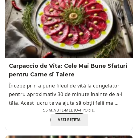
Carpaccio de Vita: Cele Mai Bune Sfaturi
pentru Carne si Taiere
Începe prin a pune fileul de vită la congelator
pentru aproximativ 30 de minute înainte de a-l
tăia. Acest lucru te va ajuta să obții felii mai
55 MINUTE
-
MEDIU
-
4 PORTII
subțiri, ușor de manevrat.
VEZI REȚETA