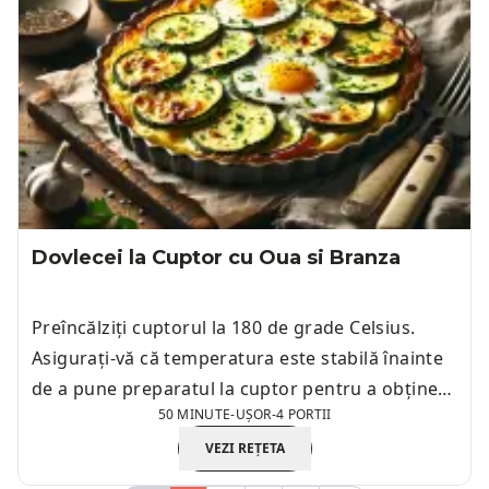
Dovlecei la Cuptor cu Oua si Branza
Preîncălziți cuptorul la 180 de grade Celsius.
Asigurați-vă că temperatura este stabilă înainte
de a pune preparatul la cuptor pentru a obține o
50 MINUTE
-
UȘOR
-
4 PORTII
coacere uniformă.
VEZI REȚETA