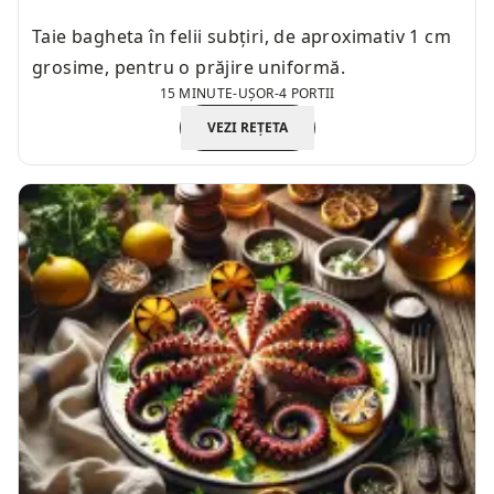
Taie bagheta în felii subțiri, de aproximativ 1 cm
grosime, pentru o prăjire uniformă.
15 MINUTE
-
UȘOR
-
4 PORTII
VEZI REȚETA