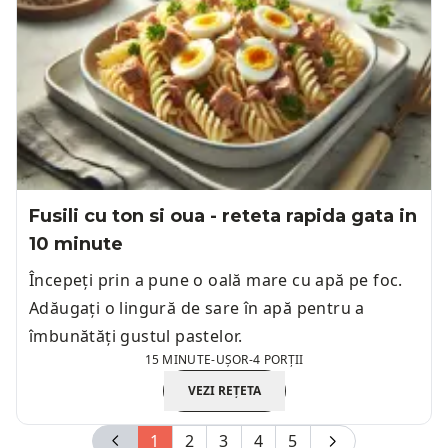
Fusili cu ton si oua - reteta rapida gata in
10 minute
Începeți prin a pune o oală mare cu apă pe foc.
Adăugați o lingură de sare în apă pentru a
îmbunătăți gustul pastelor.
15 MINUTE
-
UȘOR
-
4 PORȚII
VEZI REȚETA
1
2
3
4
5