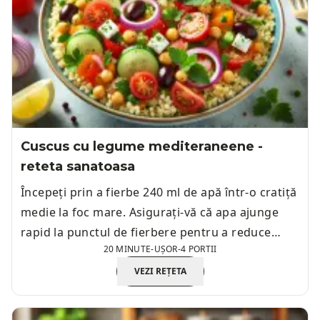
Cuscus cu legume mediteraneene -
reteta sanatoasa
Începeți prin a fierbe 240 ml de apă într-o cratiță
medie la foc mare. Asigurați-vă că apa ajunge
rapid la punctul de fierbere pentru a reduce
20 MINUTE
-
UȘOR
-
4 PORTII
timpul de preparare.
VEZI REȚETA