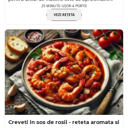
25 MINUTE
-
UȘOR
-
4 PORTII
180°C.
VEZI REȚETA
Creveti in sos de rosii - reteta aromata si