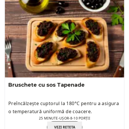
Bruschete cu sos Tapenade
Preîncălzește cuptorul la 180°C pentru a asigura
o temperatură uniformă de coacere.
25 MINUTE
-
UȘOR
-
8-10 PORȚII
VEZI REȚETA