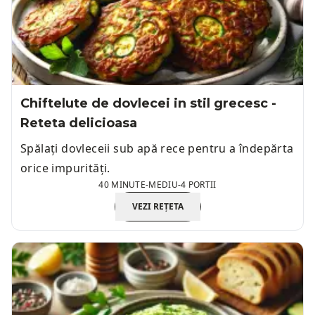
Chiftelute de dovlecei in stil grecesc -
Reteta delicioasa
Spălați dovleceii sub apă rece pentru a îndepărta
orice impurități.
40 MINUTE
-
MEDIU
-
4 PORTII
VEZI REȚETA