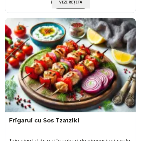
VEZI REȚETA
Frigarui cu Sos Tzatziki
Taie pieptul de pui în cuburi de dimensiuni egale,