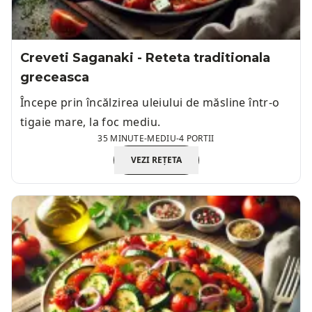
Creveti Saganaki - Reteta traditionala
greceasca
Începe prin încălzirea uleiului de măsline într-o
tigaie mare, la foc mediu.
35 MINUTE
-
MEDIU
-
4 PORTII
VEZI REȚETA