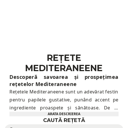
REȚETE
MEDITERANEENE
Descoperă savoarea și prospețimea
rețetelor Mediteraneene
Rețetele Mediteraneene sunt un adevărat festin
pentru papilele gustative, punând accent pe
ingrediente proaspete și sănătoase. De la
ARATA DESCRIEREA
salate cu roșii suculente și brânză feta, până la
CAUTĂ REȚETĂ
fructe de mare proaspete și paste aromate,