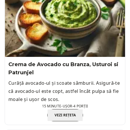
Crema de Avocado cu Branza, Usturoi si
Patrunjel
Curăță avocado-ul și scoate sâmburii. Asigură-te
că avocado-ul este copt, astfel încât pulpa să fie
moale și ușor de scos.
15 MINUTE
-
UȘOR
-
4 PORȚII
VEZI REȚETA