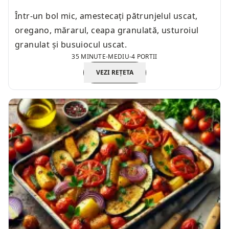
Într-un bol mic, amestecați pătrunjelul uscat,
oregano, mărarul, ceapa granulată, usturoiul
granulat și busuiocul uscat.
35 MINUTE
-
MEDIU
-
4 PORTII
VEZI REȚETA