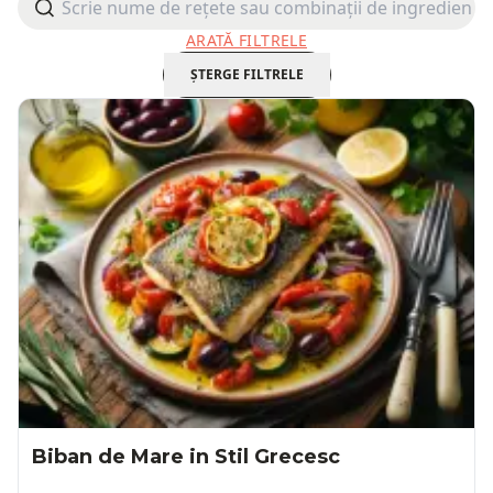
bucătăria mediteraneană îți oferă o varietate
ARATĂ FILTRELE
de preparate delicioase și pline de culoare.
Dacă vrei să aduci o notă de vacanță în farfuria
ȘTERGE FILTRELE
ta, încearcă rețetele Mediteraneene!
Biban de Mare in Stil Grecesc