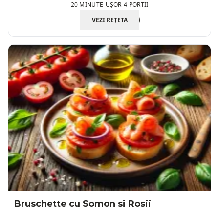
20 MINUTE
-
UȘOR
-
4 PORTII
VEZI REȚETA
Bruschette cu Somon si Rosii