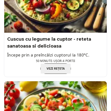
Cuscus cu legume la cuptor - reteta
sanatoasa si delicioasa
Începe prin a preîncălzi cuptorul la 180°C.
50 MINUTE
-
UȘOR
-
4 PORTII
VEZI REȚETA