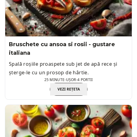
Bruschete cu ansoa si rosii - gustare
italiana
Spală roșiile proaspete sub jet de apă rece și
șterge-le cu un prosop de hârtie.
25 MINUTE
-
UȘOR
-
4 PORTII
VEZI REȚETA