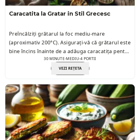
Caracatita la Gratar in Stil Grecesc
Preîncălziți grătarul la foc mediu-mare
(aproximativ 200°C). Asigurați-vă că grătarul este
bine încins înainte de a adăuga caracatița pentru
30 MINUTE
-
MEDIU
-
4 PORTII
a obține o rumenire uniformă.
VEZI REȚETA