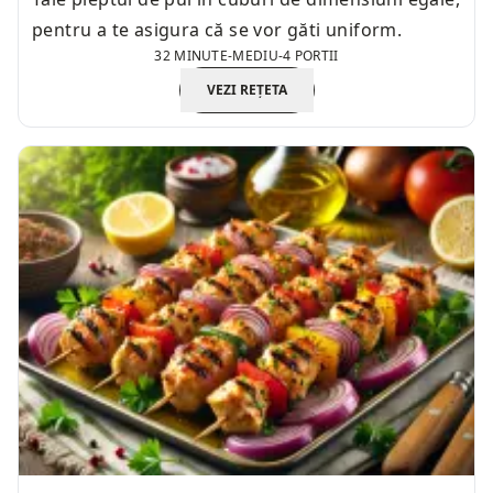
pentru a te asigura că se vor găti uniform.
32 MINUTE
-
MEDIU
-
4 PORTII
VEZI REȚETA