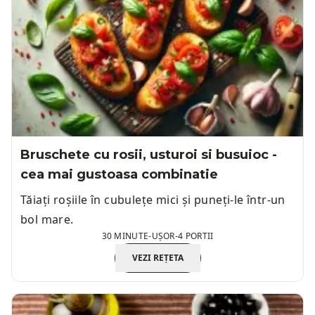
Bruschete cu rosii, usturoi si busuioc -
cea mai gustoasa combinatie
Tăiați roșiile în cubulețe mici și puneți-le într-un
bol mare.
30 MINUTE
-
UȘOR
-
4 PORTII
VEZI REȚETA