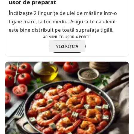
usor de preparat
Încălzește 2 lingurițe de ulei de măsline într-o
tigaie mare, la foc mediu. Asigură-te că uleiul
este bine distribuit pe toată suprafața tigăii.
40 MINUTE
-
UȘOR
-
4 PORTII
VEZI REȚETA