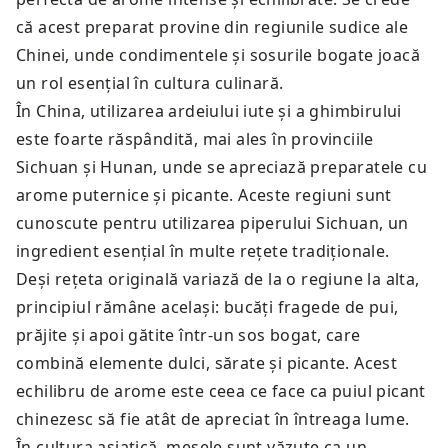
că acest preparat provine din regiunile sudice ale
Chinei, unde condimentele și sosurile bogate joacă
un rol esențial în cultura culinară.
În China, utilizarea ardeiului iute și a ghimbirului
este foarte răspândită, mai ales în provinciile
Sichuan și Hunan, unde se apreciază preparatele cu
arome puternice și picante. Aceste regiuni sunt
cunoscute pentru utilizarea piperului Sichuan, un
ingredient esențial în multe rețete tradiționale.
Deși rețeta originală variază de la o regiune la alta,
principiul rămâne același: bucăți fragede de pui,
prăjite și apoi gătite într-un sos bogat, care
combină elemente dulci, sărate și picante. Acest
echilibru de arome este ceea ce face ca puiul picant
chinezesc să fie atât de apreciat în întreaga lume.
În cultura asiatică, mesele sunt văzute ca un