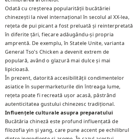
Odată cu creșterea popularității bucătăriei
chinezești la nivel internațional în secolul al XX-lea,
rețeta de pui picant a fost preluată și reinterpretată
în diferite țări, fiecare adăugându-și propria
amprentă. De exemplu, în Statele Unite, varianta
General Tso’s Chicken a devenit extrem de
populară, având o glazură mai dulce și mai
lipicioasă.
În prezent, datorită accesibilității condimentelor
asiatice în supermarketurile din întreaga lume,
rețeta poate fi recreată ușor acasă, păstrând
autenticitatea gustului chinezesc tradițional.
Influențele culturale asupra preparatului
Bucătăria chineză este profund influențată de
filozofia yin și yang, care pune accent pe echilibrul
dintre ingrediente și arome. În cazul acestui