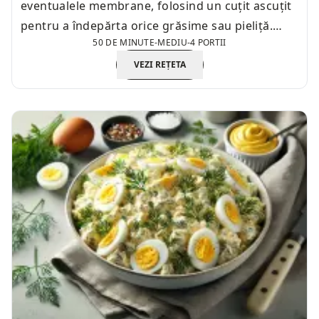
eventualele membrane, folosind un cuțit ascuțit
pentru a îndepărta orice grăsime sau pieliță.
50 DE MINUTE
-
MEDIU
-
4 PORTII
Acest lucru va îmbunătăți textura ficatului.
VEZI REȚETA