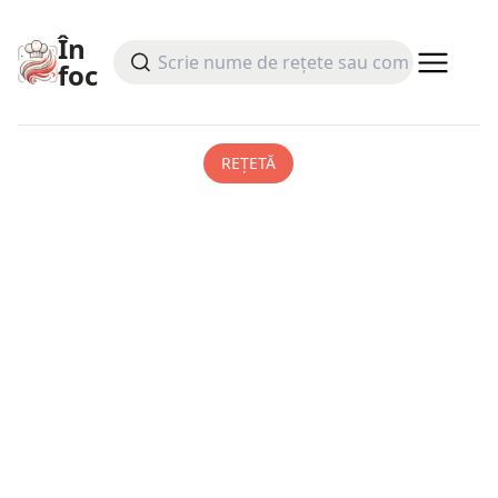
În
foc
REȚETĂ