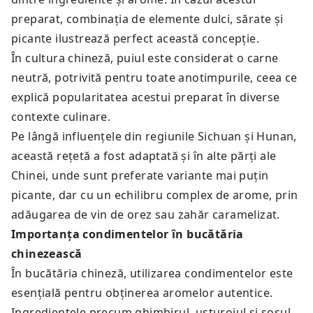
preparat, combinația de elemente dulci, sărate și
picante ilustrează perfect această concepție.
În cultura chineză, puiul este considerat o carne
neutră, potrivită pentru toate anotimpurile, ceea ce
explică popularitatea acestui preparat în diverse
contexte culinare.
Pe lângă influențele din regiunile Sichuan și Hunan,
această rețetă a fost adaptată și în alte părți ale
Chinei, unde sunt preferate variante mai puțin
picante, dar cu un echilibru complex de arome, prin
adăugarea de vin de orez sau zahăr caramelizat.
Importanța condimentelor în bucătăria
chinezească
În bucătăria chineză, utilizarea condimentelor este
esențială pentru obținerea aromelor autentice.
Ingredientele precum ghimbirul, usturoiul și sosul