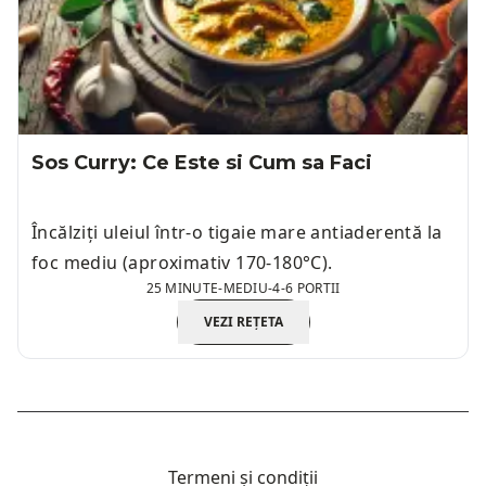
Sos Curry: Ce Este si Cum sa Faci
Încălziți uleiul într-o tigaie mare antiaderentă la
foc mediu (aproximativ 170-180°C).
25 MINUTE
-
MEDIU
-
4-6 PORTII
VEZI REȚETA
Termeni și condiții