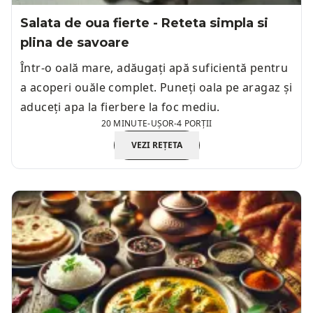
Salata de oua fierte - Reteta simpla si
plina de savoare
Într-o oală mare, adăugați apă suficientă pentru
a acoperi ouăle complet. Puneți oala pe aragaz și
aduceți apa la fierbere la foc mediu.
20 MINUTE
-
UȘOR
-
4 PORȚII
VEZI REȚETA