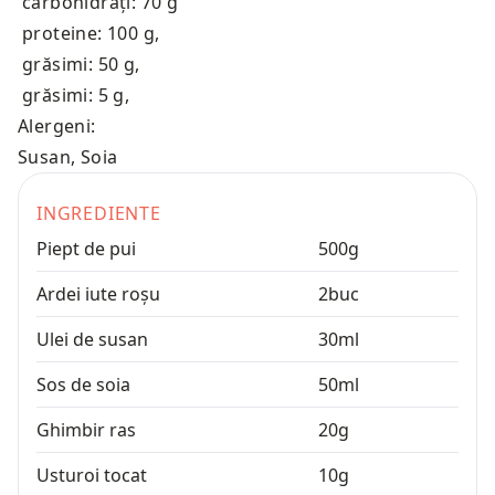
carbohidrați: 70 g
proteine: 100 g
,
grăsimi: 50 g
,
grăsimi: 5 g
,
Alergeni:
Susan, Soia
INGREDIENTE
Piept de pui
500
g
Ardei iute roșu
2
buc
Ulei de susan
30
ml
Sos de soia
50
ml
Ghimbir ras
20
g
Usturoi tocat
10
g