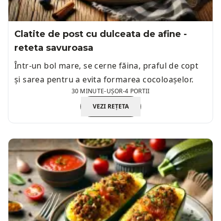
Clatite de post cu dulceata de afine -
reteta savuroasa
Într-un bol mare, se cerne făina, praful de copt
și sarea pentru a evita formarea cocoloașelor.
30 MINUTE
-
UȘOR
-
4 PORTII
VEZI REȚETA