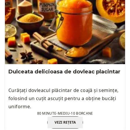
Dulceata delicioasa de dovleac placintar
Curățați dovleacul plăcintar de coajă și semințe,
folosind un cuțit ascuțit pentru a obține bucăți
uniforme.
80 MINUTE
-
MEDIU
-
10 BORCANE
VEZI REȚETA