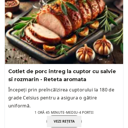
Cotlet de porc intreg la cuptor cu salvie
si rozmarin - Reteta aromata
Începeți prin preîncălzirea cuptorului la 180 de
grade Celsius pentru a asigura o gătire
uniformă.
1 ORĂ 45 MINUTE
-
MEDIU
-
4 PORTII
VEZI REȚETA