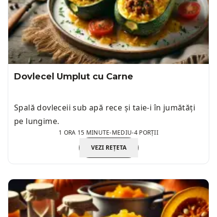
Dovlecel Umplut cu Carne
Spală dovleceii sub apă rece și taie-i în jumătăți
pe lungime.
1 ORA 15 MINUTE
-
MEDIU
-
4 PORȚII
VEZI REȚETA