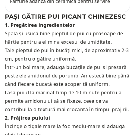
Farfurie adâncă din ceramică pentru servire
PAȘI GĂTIRE
PUI PICANT CHINEZESC
1
.
Pregătirea ingredientelor
Spală și usucă bine pieptul de pui cu prosoape de
hârtie pentru a elimina excesul de umiditate.
Taie pieptul de pui în bucăți mici, de aproximativ 2-3
cm, pentru o gătire uniformă.
Într-un bol mare, adaugă bucățile de pui și presară
peste ele amidonul de porumb. Amestecă bine până
când fiecare bucată este acoperită uniform.
Lasă puiul la marinat timp de 10 minute pentru a
permite amidonului să se fixeze, ceea ce va
contribui la o textură mai crocantă în timpul prăjirii.
2
.
Prăjirea puiului
Încinge o tigaie mare la foc mediu-mare și adaugă
uleiul de susan.