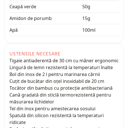
Ceapă verde
50
g
Amidon de porumb
15
g
Apă
100
ml
USTENSILE NECESARE
Tigaie antiaderentă de 30 cm cu mâner ergonomic
Lingură de lemn rezistentă la temperaturi înalte
Bol din inox de 2 l pentru marinarea cărnii
Cuțit de bucătar din oțel inoxidabil de 20 cm
Tocător din bambus cu protecție antibacteriană
Cană gradată din sticlă termorezistentă pentru
măsurarea lichidelor
Tel din inox pentru amestecarea sosului
Spatulă din silicon rezistentă la temperaturi
ridicate