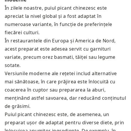
În zilele noastre, puiul picant chinezesc este
apreciat la nivel global și a fost adaptat în
numeroase variante, în funcție de preferințele
fiecărei culturi.
În restaurantele din Europa și America de Nord,
acest preparat este adesea servit cu garnituri
variate, precum orez basmati, tăiței sau legume
sotate.
Versiunile moderne ale rețetei includ alternative
mai sănătoase, în care prăjirea este înlocuită cu
coacerea în cuptor sau prepararea la aburi,
menținând astfel savoarea, dar reducând conținutul
de grăsimi.
Puiul picant chinezesc este, de asemenea, un
preparat ușor de adaptat pentru diverse diete, prin
înlocuirea anumitor ingrediente. De exemplu, în