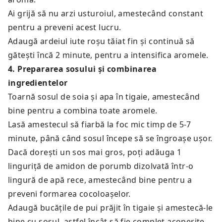
Ai grijă să nu arzi usturoiul, amestecând constant
pentru a preveni acest lucru.
Adaugă ardeiul iute roșu tăiat fin și continuă să
gătești încă 2 minute, pentru a intensifica aromele.
4
.
Prepararea sosului și combinarea
ingredientelor
Toarnă sosul de soia și apa în tigaie, amestecând
bine pentru a combina toate aromele.
Lasă amestecul să fiarbă la foc mic timp de 5-7
minute, până când sosul începe să se îngroașe ușor.
Dacă dorești un sos mai gros, poți adăuga 1
linguriță de amidon de porumb dizolvată într-o
lingură de apă rece, amestecând bine pentru a
preveni formarea cocoloașelor.
Adaugă bucățile de pui prăjit în tigaie și amestecă-le
bine cu sosul, astfel încât să fie complet acoperite.