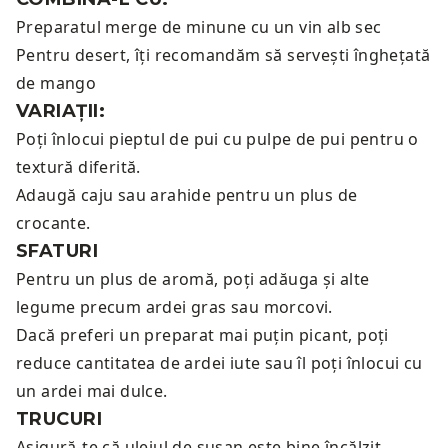
Preparatul merge de minune cu un
vin alb sec
Pentru desert, îți recomandăm să servești
înghețată
de mango
VARIAȚII:
Poți înlocui pieptul de pui cu pulpe de pui pentru o
textură diferită.
Adaugă caju sau arahide pentru un plus de
crocante.
SFATURI
Pentru un plus de aromă, poți adăuga și alte
legume precum ardei gras sau morcovi.
Dacă preferi un preparat mai puțin picant, poți
reduce cantitatea de ardei iute sau îl poți înlocui cu
un ardei mai dulce.
TRUCURI
Asigură-te că uleiul de susan este bine încălzit