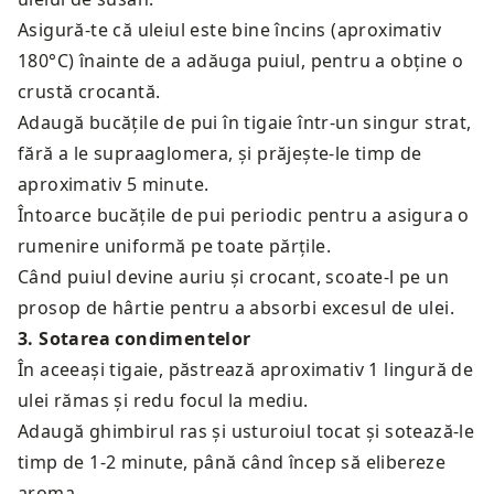
Asigură-te că uleiul este bine încins (aproximativ
180°C) înainte de a adăuga puiul, pentru a obține o
crustă crocantă.
Adaugă bucățile de pui în tigaie într-un singur strat,
fără a le supraaglomera, și prăjește-le timp de
aproximativ 5 minute.
Întoarce bucățile de pui periodic pentru a asigura o
rumenire uniformă pe toate părțile.
Când puiul devine auriu și crocant, scoate-l pe un
prosop de hârtie pentru a absorbi excesul de ulei.
3
.
Sotarea condimentelor
În aceeași tigaie, păstrează aproximativ 1 lingură de
ulei rămas și redu focul la mediu.
Adaugă ghimbirul ras și usturoiul tocat și sotează-le
timp de 1-2 minute, până când încep să elibereze
aroma.