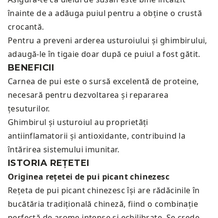
înainte de a adăuga puiul pentru a obține o crustă
crocantă.
Pentru a preveni arderea usturoiului și ghimbirului,
adaugă-le în tigaie doar după ce puiul a fost gătit.
BENEFICII
Carnea de pui este o sursă excelentă de proteine,
necesară pentru dezvoltarea și repararea
țesuturilor.
Ghimbirul și usturoiul au proprietăți
antiinflamatorii și antioxidante, contribuind la
întărirea sistemului imunitar.
ISTORIA REȚETEI
Originea rețetei de pui picant chinezesc
Rețeta de pui picant chinezesc își are rădăcinile în
bucătăria tradițională chineză, fiind o combinație
perfectă de arome intense și echilibrate. Se crede