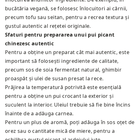
bucătăria vegană, se folosesc înlocuitori ai cărnii,
precum tofu sau seitan, pentru a recrea textura și
gustul autentic al rețetei originale.
Sfaturi pentru prepararea unui pui picant
chinezesc autentic
Pentru a obține un preparat cât mai autentic, este
important să folosești ingrediente de calitate,
precum sos de soia fermentat natural, ghimbir
proaspăt și ulei de susan presat la rece.
Prăjirea la temperatură potrivită este esențială
pentru a obține un pui crocant la exterior și
suculent la interior. Uleiul trebuie să fie bine încins
înainte de a adăuga carnea.
Pentru un plus de aromă, poți adăuga în sos oțet de
orez sau o cantitate mică de miere, pentru a
echilibra gustul picant al ardeiului iute.