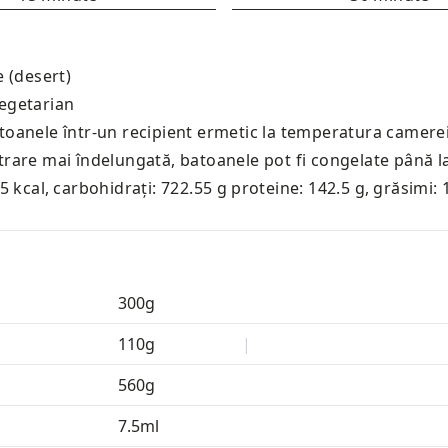
e (desert)
egetarian
toanele într-un recipient ermetic la temperatura camere
rare mai îndelungată, batoanele pot fi congelate până la 
.5 kcal
,
carbohidrați: 722.55 g
proteine: 142.5 g
,
grăsimi: 
300
g
110
g
|
560
g
7.5
ml