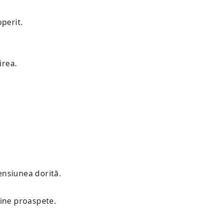
operit.
irea.
ensiunea dorită.
ține proaspete.