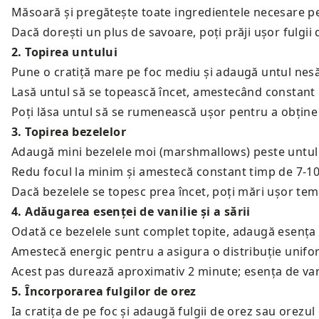
Măsoară și pregătește toate ingredientele necesare pen
Dacă dorești un plus de savoare, poți prăji ușor fulgii
2
.
Topirea untului
Pune o cratiță mare pe foc mediu și adaugă untul nesă
Lasă untul să se topească încet, amestecând constant c
Poți lăsa untul să se rumenească ușor pentru a obține 
3
.
Topirea bezelelor
Adaugă mini bezelele moi (marshmallows) peste untul 
Redu focul la minim și amestecă constant timp de 7-1
Dacă bezelele se topesc prea încet, poți mări ușor te
4
.
Adăugarea esenței de vanilie și a sării
Odată ce bezelele sunt complet topite, adaugă esența de
Amestecă energic pentru a asigura o distribuție unifo
Acest pas durează aproximativ 2 minute; esența de vani
5
.
Încorporarea fulgilor de orez
Ia cratița de pe foc și adaugă fulgii de orez sau orezu