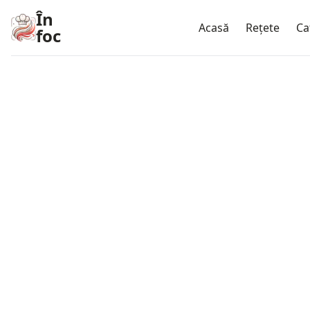
În
Acasă
Rețete
Ca
foc