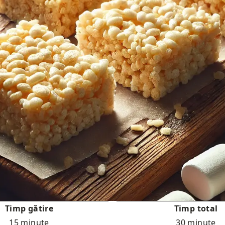
Timp gătire
Timp total
15 minute
30 minute