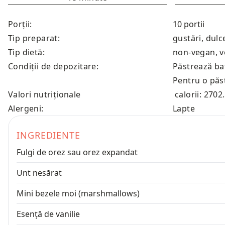
Porții:
Tip preparat:
gustări, dulc
Tip dietă:
non-vegan, v
Condiții de depozitare:
Păstrează ba
Pentru o păst
Valori nutriționale
calorii: 2702
Alergeni:
Lapte
INGREDIENTE
Fulgi de orez sau orez expandat
Unt nesărat
Mini bezele moi (marshmallows)
Esență de vanilie