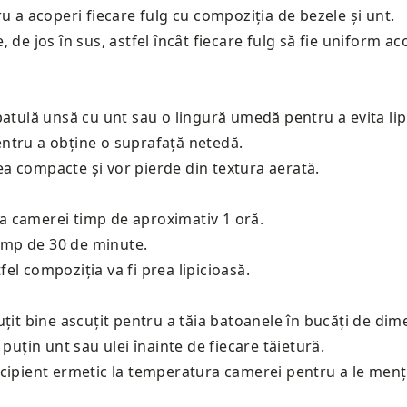
u a acoperi fiecare fulg cu compoziția de bezele și unt.
de jos în sus, astfel încât fiecare fulg să fie uniform ac
patulă unsă cu unt sau o lingură umedă pentru a evita lip
ntru a obține o suprafață netedă.
a compacte și vor pierde din textura aerată.
a camerei timp de aproximativ 1 oră.
timp de 30 de minute.
fel compoziția va fi prea lipicioasă.
țit bine ascuțit pentru a tăia batoanele în bucăți de dim
puțin unt sau ulei înainte de fiecare tăietură.
ecipient ermetic la temperatura camerei pentru a le men