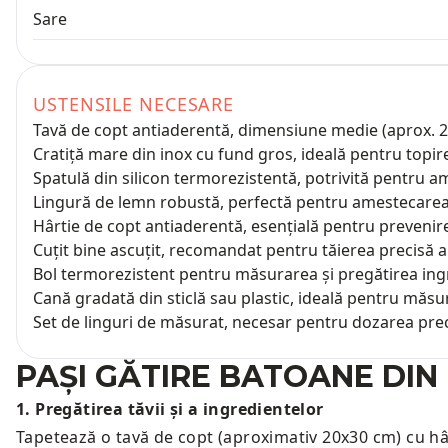
Sare
USTENSILE NECESARE
Tavă de copt antiaderentă, dimensiune medie (aprox. 2
Cratiță mare din inox cu fund gros, ideală pentru topir
Spatulă din silicon termorezistentă, potrivită pentru a
Lingură de lemn robustă, perfectă pentru amestecarea i
Hârtie de copt antiaderentă, esențială pentru prevenirea
Cuțit bine ascuțit, recomandat pentru tăierea precisă 
Bol termorezistent pentru măsurarea și pregătirea ingr
Cană gradată din sticlă sau plastic, ideală pentru măsu
Set de linguri de măsurat, necesar pentru dozarea precis
PAȘI GĂTIRE
BATOANE DIN 
1
.
Pregătirea tăvii și a ingredientelor
Tapetează o tavă de copt (aproximativ 20x30 cm) cu hâr