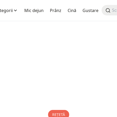
tegorii
Mic dejun
Prânz
Cină
Gustare
REȚETĂ