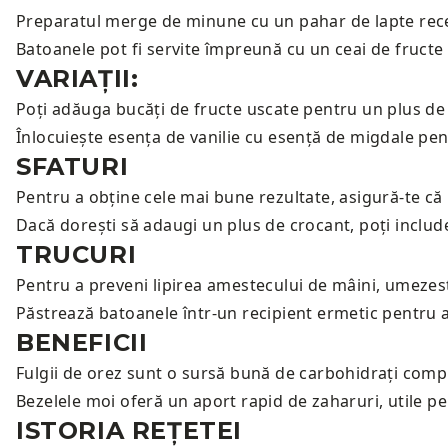
Preparatul merge de minune cu un
pahar de lapte rec
Batoanele pot fi servite împreună cu un
ceai de fructe
VARIAȚII:
Poți adăuga bucăți de fructe uscate pentru un plus de
Înlocuiește esența de vanilie cu esență de migdale pent
SFATURI
Pentru a obține cele mai bune rezultate, asigură-te că
Dacă dorești să adaugi un plus de crocant, poți includ
TRUCURI
Pentru a preveni lipirea amestecului de mâini, umezest
Păstrează batoanele într-un recipient ermetic pentru 
BENEFICII
Fulgii de orez sunt o sursă bună de carbohidrați compl
Bezelele moi oferă un aport rapid de zaharuri, utile pe
ISTORIA REȚETEI