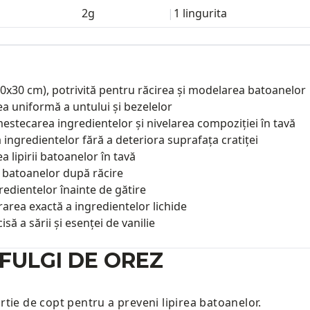
2
g
|
1
lingurita
0x30 cm), potrivită pentru răcirea și modelarea batoanelor
ea uniformă a untului și bezelelor
mestecarea ingredientelor și nivelarea compoziției în tavă
ngredientelor fără a deteriora suprafața cratiței
 lipirii batoanelor în tavă
a batoanelor după răcire
edientelor înainte de gătire
rarea exactă a ingredientelor lichide
ă a sării și esenței de vanilie
FULGI DE OREZ
tie de copt pentru a preveni lipirea batoanelor.