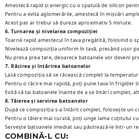
Amestecă rapid și energic cu o spatulă de silicon pentr
Pentru a evita aglomerările, amestecă în mișcări ample, 
Acest pas ar trebui să dureze aproximativ 5 minute.
6
.
Turnarea și nivelarea compoziției
Toarnă rapid amestecul în tava pregătită, folosind o s
Nivelează compoziția uniform în tavă, presând ușor pe
Nu presa prea tare, deoarece batoanele vor deveni pre
7
.
Răcirea și întărirea batoanelor
Lasă compoziția să se răcească complet la temperatur
Pentru o răcire mai rapidă, poți pune tava în frigider 
Evită să tai batoanele înainte de a se întări complet, alt
8
.
Tăierea și servirea batoanelor
După ce compoziția s-a întărit complet, folosește un cu
Pentru o tăiere mai curată, poți unge lama cuțitului cu 
Servește batoanele imediat sau păstrează-le într-un r
COMBINĂ-L CU: