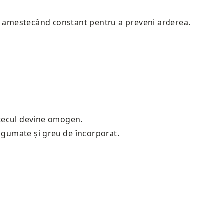
te, amestecând constant pentru a preveni arderea.
.
stecul devine omogen.
i gumate și greu de încorporat.