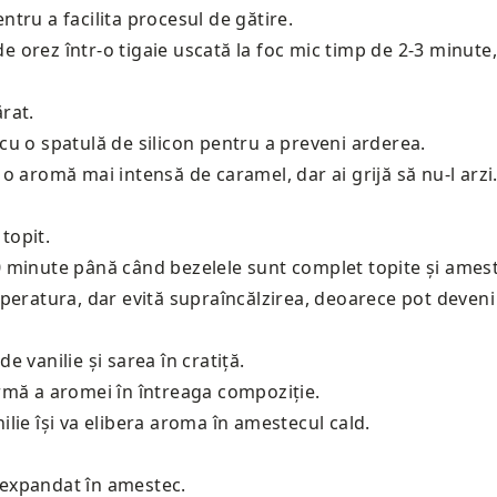
tru a facilita procesul de gătire.
 de orez într-o tigaie uscată la foc mic timp de 2-3 minu
rat.
u o spatulă de silicon pentru a preveni arderea.
o aromă mai intensă de caramel, dar ai grijă să nu-l arzi
topit.
0 minute până când bezelele sunt complet topite și ame
mperatura, dar evită supraîncălzirea, deoarece pot deven
 vanilie și sarea în cratiță.
rmă a aromei în întreaga compoziție.
lie își va elibera aroma în amestecul cald.
l expandat în amestec.