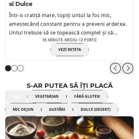
si Dulce
Într-o cratiță mare, topiți untul la foc mic,
amestecând constant pentru a preveni arderea.
Untul trebuie să se topească complet și să
35 MINUTE
-
MEDIU
-
12 PORTII
devină lichid.
VEZI REȚETA
S-AR PUTEA SĂ ÎȚI PLACĂ
ALL
VEGETARIAN
FĂRĂ GLUTEN
MIC DEJUN
GUSTĂRI
DULCE (DESERT)