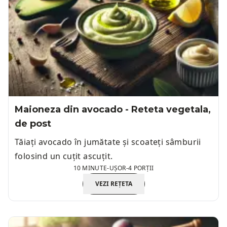
Maioneza din avocado - Reteta vegetala,
de post
Tăiați avocado în jumătate și scoateți sâmburii
folosind un cuțit ascuțit.
10 MINUTE
-
UȘOR
-
4 PORȚII
VEZI REȚETA