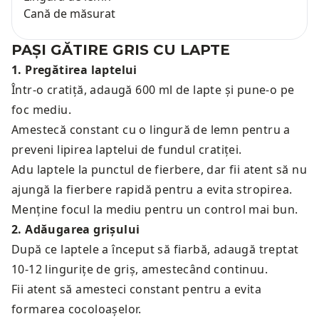
Cană de măsurat
PAȘI GĂTIRE
GRIS CU LAPTE
1
.
Pregătirea laptelui
Într-o cratiță, adaugă 600 ml de lapte și pune-o pe
foc mediu.
Amestecă constant cu o lingură de lemn pentru a
preveni lipirea laptelui de fundul cratiței.
Adu laptele la punctul de fierbere, dar fii atent să nu
ajungă la fierbere rapidă pentru a evita stropirea.
Menține focul la mediu pentru un control mai bun.
2
.
Adăugarea grișului
După ce laptele a început să fiarbă, adaugă treptat
10-12 lingurițe de griș, amestecând continuu.
Fii atent să amesteci constant pentru a evita
formarea cocoloașelor.