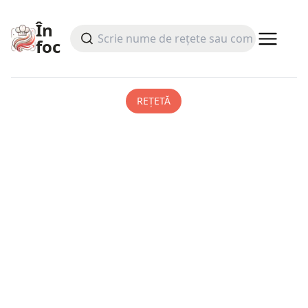
În
foc
REȚETĂ