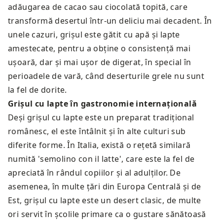
adăugarea de cacao sau ciocolată topită, care
transformă desertul într-un deliciu mai decadent. În
unele cazuri, grișul este gătit cu apă și lapte
amestecate, pentru a obține o consistență mai
ușoară, dar și mai ușor de digerat, în special în
perioadele de vară, când deserturile grele nu sunt
la fel de dorite.
Grișul cu lapte în gastronomie internațională
Deși grișul cu lapte este un preparat tradițional
românesc, el este întâlnit și în alte culturi sub
diferite forme. În Italia, există o rețetă similară
numită 'semolino con il latte', care este la fel de
apreciată în rândul copiilor și al adulților. De
asemenea, în multe țări din Europa Centrală și de
Est, grișul cu lapte este un desert clasic, de multe
ori servit în școlile primare ca o gustare sănătoasă