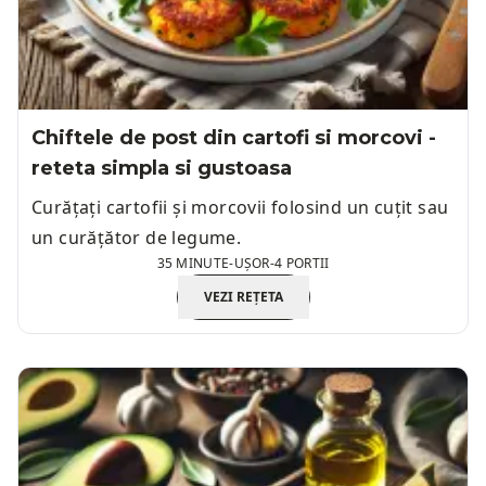
Chiftele de post din cartofi si morcovi -
reteta simpla si gustoasa
Curățați cartofii și morcovii folosind un cuțit sau
un curățător de legume.
35 MINUTE
-
UȘOR
-
4 PORTII
VEZI REȚETA