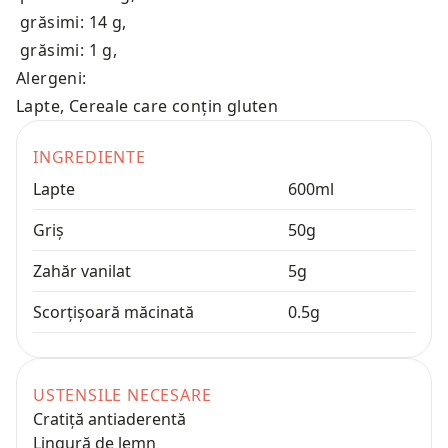
grăsimi: 14 g
,
grăsimi: 1 g
,
Alergeni:
Lapte, Cereale care conțin gluten
INGREDIENTE
Lapte
600
ml
Griș
50
g
Zahăr vanilat
5
g
Scorțișoară măcinată
0.5
g
USTENSILE NECESARE
Cratiță antiaderentă
Lingură de lemn