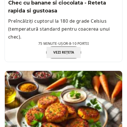
Chec cu banane si ciocolata - Reteta
rapida si gustoasa
Preîncălziți cuptorul la 180 de grade Celsius
(temperatură standard pentru coacerea unui
chec).
75 MINUTE
-
UȘOR
-
8-10 PORTII
VEZI REȚETA