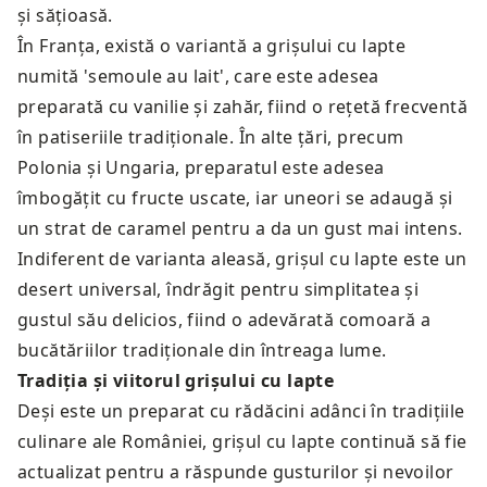
și sățioasă.
În Franța, există o variantă a grișului cu lapte
numită 'semoule au lait', care este adesea
preparată cu vanilie și zahăr, fiind o rețetă frecventă
în patiseriile tradiționale. În alte țări, precum
Polonia și Ungaria, preparatul este adesea
îmbogățit cu fructe uscate, iar uneori se adaugă și
un strat de caramel pentru a da un gust mai intens.
Indiferent de varianta aleasă, grișul cu lapte este un
desert universal, îndrăgit pentru simplitatea și
gustul său delicios, fiind o adevărată comoară a
bucătăriilor tradiționale din întreaga lume.
Tradiția și viitorul grișului cu lapte
Deși este un preparat cu rădăcini adânci în tradițiile
culinare ale României, grișul cu lapte continuă să fie
actualizat pentru a răspunde gusturilor și nevoilor