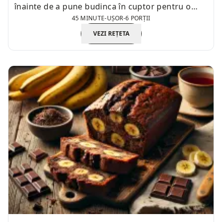
înainte de a pune budinca în cuptor pentru o
45 MINUTE
-
UȘOR
-
6 PORȚII
coacere uniformă.
VEZI REȚETA