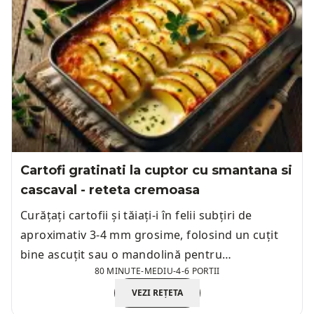
Cartofi gratinati la cuptor cu smantana si
cascaval - reteta cremoasa
Curățați cartofii și tăiați-i în felii subțiri de
aproximativ 3-4 mm grosime, folosind un cuțit
bine ascuțit sau o mandolină pentru
80 MINUTE
-
MEDIU
-
4-6 PORTII
uniformitate.
VEZI REȚETA