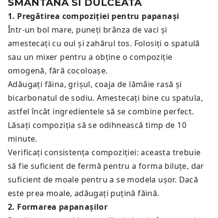
SMANTANA SI DULCEATA
1
.
Pregătirea compoziției pentru papanași
Într-un bol mare, puneți brânza de vaci și
amestecați cu oul și zahărul tos. Folosiți o spatulă
sau un mixer pentru a obține o compoziție
omogenă, fără cocoloașe.
Adăugați făina, grișul, coaja de lămâie rasă și
bicarbonatul de sodiu. Amestecați bine cu spatula,
astfel încât ingredientele să se combine perfect.
Lăsați compoziția să se odihnească timp de 10
minute.
Verificați consistența compoziției: aceasta trebuie
să fie suficient de fermă pentru a forma biluțe, dar
suficient de moale pentru a se modela ușor. Dacă
este prea moale, adăugați puțină făină.
2
.
Formarea papanașilor