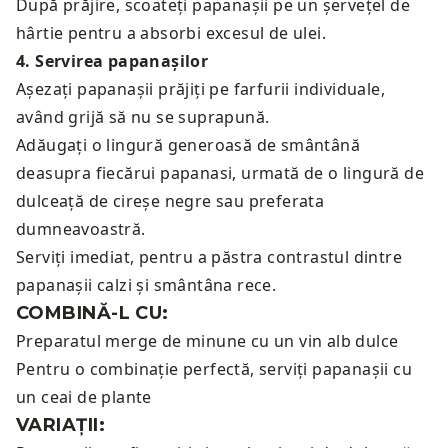
După prăjire, scoateți papanașii pe un șervețel de
hârtie pentru a absorbi excesul de ulei.
4
.
Servirea papanașilor
Așezați papanașii prăjiți pe farfurii individuale,
având grijă să nu se suprapună.
Adăugați o lingură generoasă de smântână
deasupra fiecărui papanasi, urmată de o lingură de
dulceață de cireșe negre sau preferata
dumneavoastră.
Serviți imediat, pentru a păstra contrastul dintre
papanașii calzi și smântâna rece.
COMBINĂ-L CU:
Preparatul merge de minune cu un
vin alb dulce
Pentru o combinație perfectă, serviți papanașii cu
un
ceai de plante
VARIAȚII: