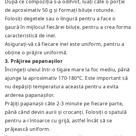
După ce compoziția s-a odihnit, luați câte o porție
de aproximativ 50 g și formați biluțe rotunde.
Folosiți degetele sau o lingură pentru a face o
gaură în mijlocul fiecărei biluțe, pentru a crea forma
caracteristică de inel.
Asigurați-vă că fiecare inel este uniform, pentru a
obține o prăjire uniformă.
3
.
Prăjirea papanașilor
Încingeți uleiul într-o tigaie mare la foc mediu, până
ajunge la aproximativ 170-180°C. Este important să
nu depășiți temperatura aceasta pentru a evita
arderea papanașilor.
Prăjiți papanașii câte 2-3 minute pe fiecare parte,
până când devin aurii și crocanți. Folosiți o spatulă
pentru a-i întoarce cu grijă, astfel încât să se
prăjească uniform.