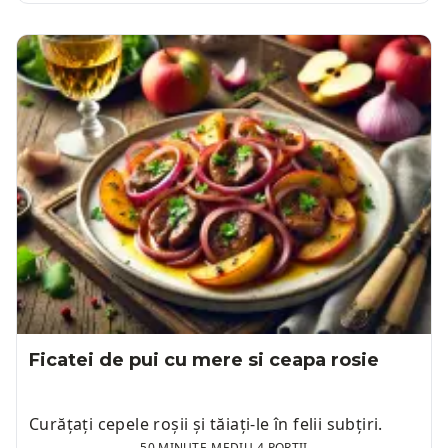
Ficatei de pui cu mere si ceapa rosie
Curățați cepele roșii și tăiați-le în felii subțiri.
50 MINUTE
-
MEDIU
-
4 PORTII