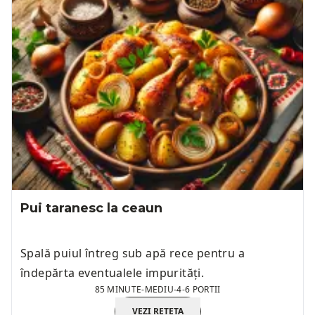
Pui taranesc la ceaun
Spală puiul întreg sub apă rece pentru a
îndepărta eventualele impurități.
85 MINUTE
-
MEDIU
-
4-6 PORTII
VEZI REȚETA