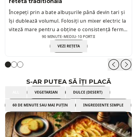
reteta traditionala
Începeți prin a bate albușurile până devin tari și
își dublează volumul. Folosiți un mixer electric la
viteză mare pentru a obține o consistență fermă
90 MINUTE
-
MEDIU
-
10 PORTII
și aerată.
VEZI REȚETA
S-AR PUTEA SĂ ÎȚI PLACĂ
ALL
VEGETARIAN
DULCE (DESERT)
60 DE MINUTE SAU MAI PUȚIN
INGREDIENTE SIMPLE