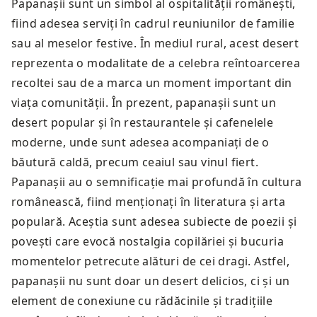
Papanașii sunt un simbol al ospitalității românești,
fiind adesea serviți în cadrul reuniunilor de familie
sau al meselor festive. În mediul rural, acest desert
reprezenta o modalitate de a celebra reîntoarcerea
recoltei sau de a marca un moment important din
viața comunității. În prezent, papanașii sunt un
desert popular și în restaurantele și cafenelele
moderne, unde sunt adesea acompaniați de o
băutură caldă, precum ceaiul sau vinul fiert.
Papanașii au o semnificație mai profundă în cultura
românească, fiind menționați în literatura și arta
populară. Aceștia sunt adesea subiecte de poezii și
povești care evocă nostalgia copilăriei și bucuria
momentelor petrecute alături de cei dragi. Astfel,
papanașii nu sunt doar un desert delicios, ci și un
element de conexiune cu rădăcinile și tradițiile