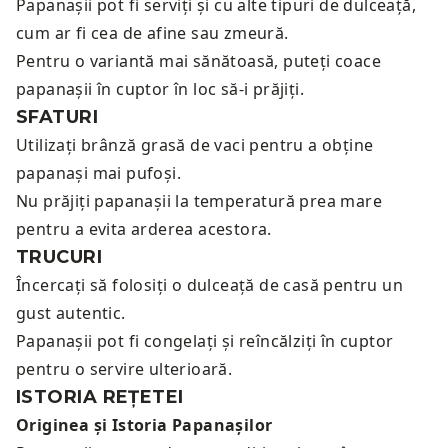
Papanașii pot fi serviți și cu alte tipuri de dulceață,
cum ar fi cea de afine sau zmeură.
Pentru o variantă mai sănătoasă, puteți coace
papanașii în cuptor în loc să-i prăjiți.
SFATURI
Utilizați brânză grasă de vaci pentru a obține
papanași mai pufoși.
Nu prăjiți papanașii la temperatură prea mare
pentru a evita arderea acestora.
TRUCURI
Încercați să folosiți o dulceață de casă pentru un
gust autentic.
Papanașii pot fi congelați și reîncălziți în cuptor
pentru o servire ulterioară.
ISTORIA REȚETEI
Originea și Istoria Papanașilor