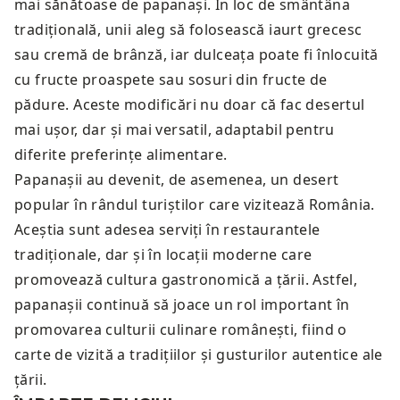
mai sănătoase de papanași. În loc de smântâna
tradițională, unii aleg să folosească iaurt grecesc
sau cremă de brânză, iar dulceața poate fi înlocuită
cu fructe proaspete sau sosuri din fructe de
pădure. Aceste modificări nu doar că fac desertul
mai ușor, dar și mai versatil, adaptabil pentru
diferite preferințe alimentare.
Papanașii au devenit, de asemenea, un desert
popular în rândul turiștilor care vizitează România.
Aceștia sunt adesea serviți în restaurantele
tradiționale, dar și în locații moderne care
promovează cultura gastronomică a țării. Astfel,
papanașii continuă să joace un rol important în
promovarea culturii culinare românești, fiind o
carte de vizită a tradițiilor și gusturilor autentice ale
țării.