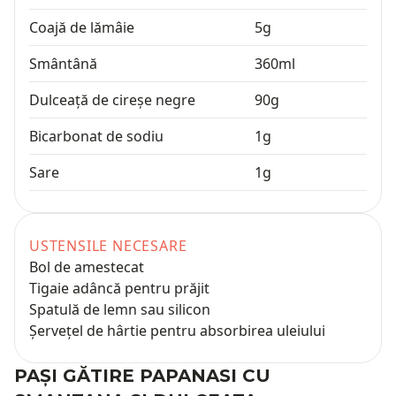
Coajă de lămâie
5
g
Smântână
360
ml
Dulceață de cireșe negre
90
g
Bicarbonat de sodiu
1
g
Sare
1
g
USTENSILE NECESARE
Bol de amestecat
Tigaie adâncă pentru prăjit
Spatulă de lemn sau silicon
Șervețel de hârtie pentru absorbirea uleiului
PAȘI GĂTIRE
PAPANASI CU