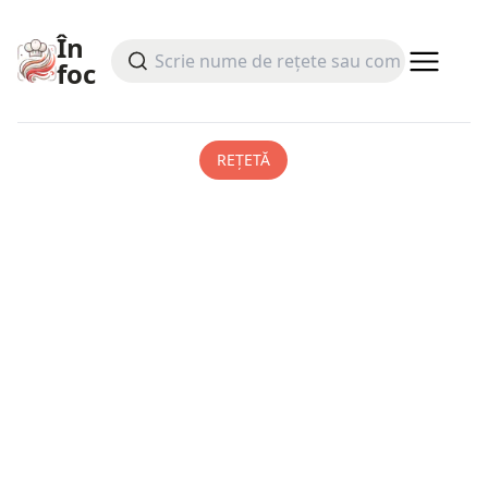
În
foc
REȚETĂ