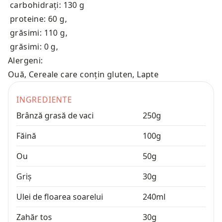
carbohidrați: 130 g
proteine: 60 g
,
grăsimi: 110 g
,
grăsimi: 0 g
,
Alergeni:
Ouă, Cereale care conțin gluten, Lapte
INGREDIENTE
Brânză grasă de vaci
250
g
Făină
100
g
Ou
50
g
Griș
30
g
Ulei de floarea soarelui
240
ml
Zahăr tos
30
g