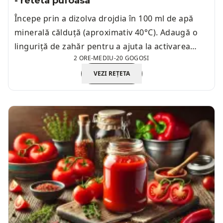
- reteta pufoasa
Începe prin a dizolva drojdia în 100 ml de apă
minerală călduță (aproximativ 40°C). Adaugă o
linguriță de zahăr pentru a ajuta la activarea
2 ORE
-
MEDIU
-
20 GOGOSI
drojdiei.
VEZI REȚETA