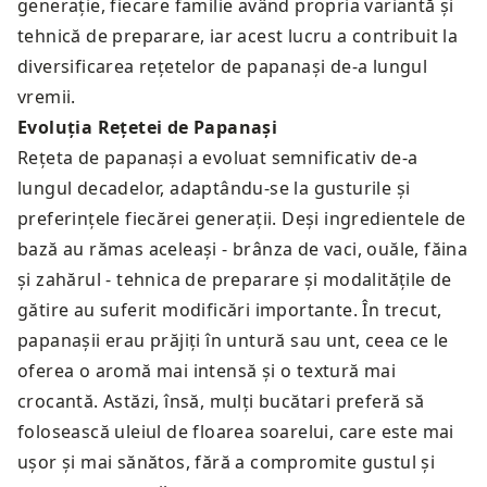
generație, fiecare familie având propria variantă și
tehnică de preparare, iar acest lucru a contribuit la
diversificarea rețetelor de papanași de-a lungul
vremii.
Evoluția Rețetei de Papanași
Rețeta de papanași a evoluat semnificativ de-a
lungul decadelor, adaptându-se la gusturile și
preferințele fiecărei generații. Deși ingredientele de
bază au rămas aceleași - brânza de vaci, ouăle, făina
și zahărul - tehnica de preparare și modalitățile de
gătire au suferit modificări importante. În trecut,
papanașii erau prăjiți în untură sau unt, ceea ce le
oferea o aromă mai intensă și o textură mai
crocantă. Astăzi, însă, mulți bucătari preferă să
folosească uleiul de floarea soarelui, care este mai
ușor și mai sănătos, fără a compromite gustul și