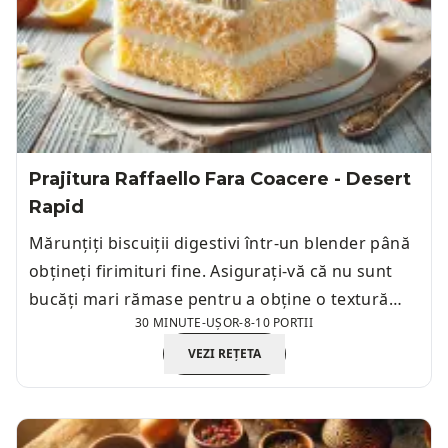
Prajitura Raffaello Fara Coacere - Desert
Rapid
Mărunțiți biscuiții digestivi într-un blender până
obțineți firimituri fine. Asigurați-vă că nu sunt
bucăți mari rămase pentru a obține o textură
30 MINUTE
-
UȘOR
-
8-10 PORTII
uniformă.
VEZI REȚETA