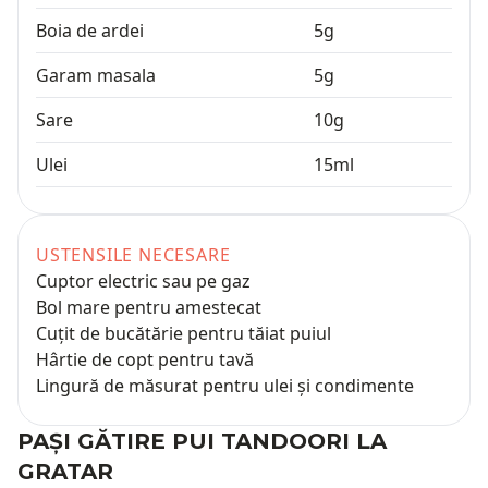
Boia de ardei
5
g
Garam masala
5
g
Sare
10
g
Ulei
15
ml
USTENSILE NECESARE
Cuptor electric sau pe gaz
Bol mare pentru amestecat
Cuțit de bucătărie pentru tăiat puiul
Hârtie de copt pentru tavă
Lingură de măsurat pentru ulei și condimente
PAȘI GĂTIRE
PUI TANDOORI LA
GRATAR