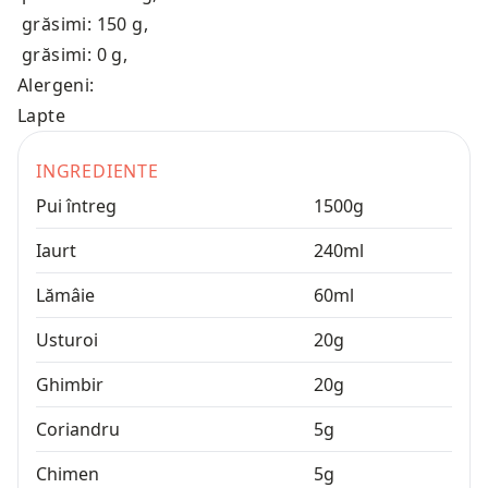
grăsimi: 150 g
,
grăsimi: 0 g
,
Alergeni:
Lapte
INGREDIENTE
Pui întreg
1500
g
Iaurt
240
ml
Lămâie
60
ml
Usturoi
20
g
Ghimbir
20
g
Coriandru
5
g
Chimen
5
g