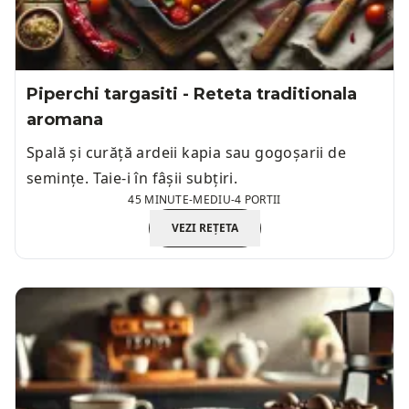
Piperchi targasiti - Reteta traditionala
aromana
Spală și curăță ardeii kapia sau gogoșarii de
semințe. Taie-i în fâșii subțiri.
45 MINUTE
-
MEDIU
-
4 PORTII
VEZI REȚETA