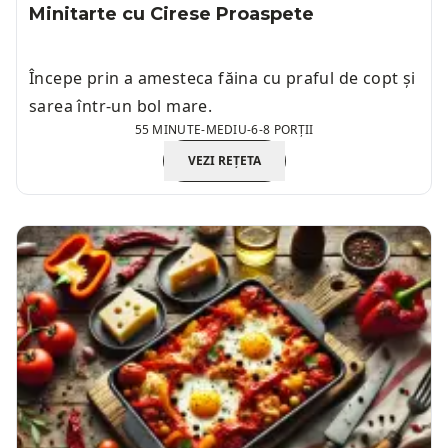
Minitarte cu Cirese Proaspete
Începe prin a amesteca făina cu praful de copt și
sarea într-un bol mare.
55 MINUTE
-
MEDIU
-
6-8 PORȚII
VEZI REȚETA