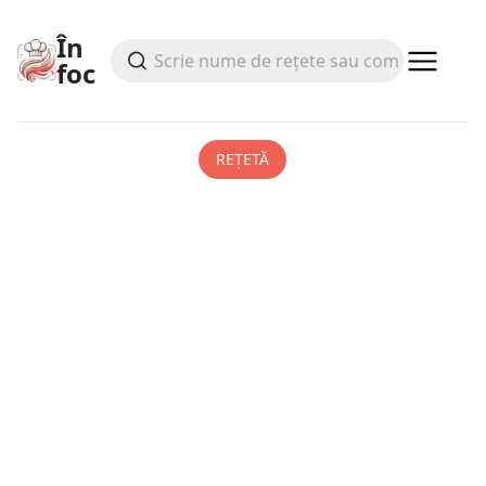
În
foc
REȚETĂ