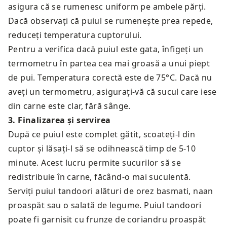
asigura că se rumenesc uniform pe ambele părți.
Dacă observați că puiul se rumenește prea repede,
reduceți temperatura cuptorului.
Pentru a verifica dacă puiul este gata, înfigeți un
termometru în partea cea mai groasă a unui piept
de pui. Temperatura corectă este de 75°C. Dacă nu
aveți un termometru, asigurați-vă că sucul care iese
din carne este clar, fără sânge.
3
.
Finalizarea și servirea
După ce puiul este complet gătit, scoateți-l din
cuptor și lăsați-l să se odihnească timp de 5-10
minute. Acest lucru permite sucurilor să se
redistribuie în carne, făcând-o mai suculentă.
Serviți puiul tandoori alături de orez basmati, naan
proaspăt sau o salată de legume. Puiul tandoori
poate fi garnisit cu frunze de coriandru proaspăt