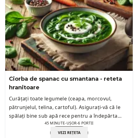
Ciorba de spanac cu smantana - reteta
hranitoare
Curățați toate legumele (ceapa, morcovul,
pătrunjelul, telina, cartoful). Asigurați-vă că le
spălați bine sub apă rece pentru a îndepărta
45 MINUTE
-
UȘOR
-
6 PORTII
orice impurități.
VEZI REȚETA