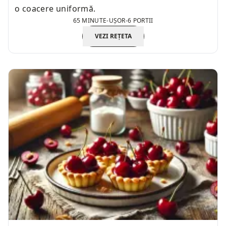
o coacere uniformă.
65 MINUTE
-
UȘOR
-
6 PORTII
VEZI REȚETA