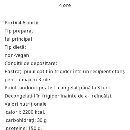
4 ore
Porții:
Tip preparat:
fel principal
Tip dietă:
non-vegan
Condiții de depozitare:
Păstrați puiul gătit în frigider într-un recipient etanș
pentru maxim 3 zile.
Puiul tandoori poate fi congelat până la 3 luni.
Decongelați-l în frigider înainte de a-l reîncălzi.
Valori nutriționale
calorii: 2200 kcal
,
carbohidrați: 30 g
proteine: 150 g
,