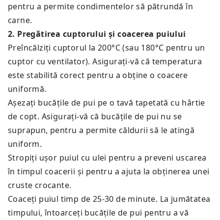
pentru a permite condimentelor să pătrundă în
carne.
2
.
Pregătirea cuptorului și coacerea puiului
Preîncălziți cuptorul la 200°C (sau 180°C pentru un
cuptor cu ventilator). Asigurați-vă că temperatura
este stabilită corect pentru a obține o coacere
uniformă.
Așezați bucățile de pui pe o tavă tapetată cu hârtie
de copt. Asigurați-vă că bucățile de pui nu se
suprapun, pentru a permite căldurii să le atingă
uniform.
Stropiți ușor puiul cu ulei pentru a preveni uscarea
în timpul coacerii și pentru a ajuta la obținerea unei
cruste crocante.
Coaceți puiul timp de 25-30 de minute. La jumătatea
timpului, întoarceți bucățile de pui pentru a vă