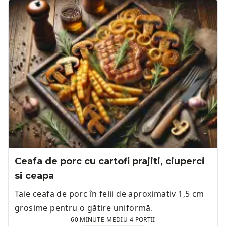
Ceafa de porc cu cartofi prajiti, ciuperci
si ceapa
Taie ceafa de porc în felii de aproximativ 1,5 cm
grosime pentru o gătire uniformă.
60 MINUTE
-
MEDIU
-
4 PORTII