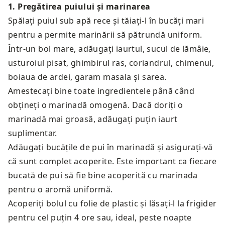
1
.
Pregătirea puiului și marinarea
Spălați puiul sub apă rece și tăiați-l în bucăți mari
pentru a permite marinării să pătrundă uniform.
Într-un bol mare, adăugați iaurtul, sucul de lămâie,
usturoiul pisat, ghimbirul ras, coriandrul, chimenul,
boiaua de ardei, garam masala și sarea.
Amestecați bine toate ingredientele până când
obțineți o marinadă omogenă. Dacă doriți o
marinadă mai groasă, adăugați puțin iaurt
suplimentar.
Adăugați bucățile de pui în marinadă și asigurați-vă
că sunt complet acoperite. Este important ca fiecare
bucată de pui să fie bine acoperită cu marinada
pentru o aromă uniformă.
Acoperiți bolul cu folie de plastic și lăsați-l la frigider
pentru cel puțin 4 ore sau, ideal, peste noapte