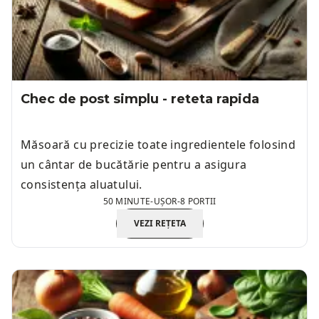
Chec de post simplu - reteta rapida
Măsoară cu precizie toate ingredientele folosind
un cântar de bucătărie pentru a asigura
consistența aluatului.
50 MINUTE
-
UȘOR
-
8 PORTII
VEZI REȚETA