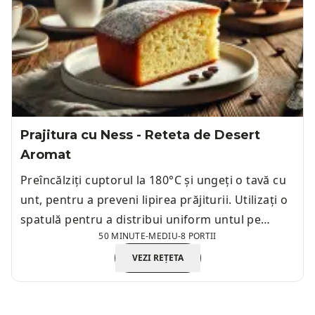
Prajitura cu Ness - Reteta de Desert
Aromat
Preîncălziți cuptorul la 180°C și ungeți o tavă cu
unt, pentru a preveni lipirea prăjiturii. Utilizați o
spatulă pentru a distribui uniform untul pe
50 MINUTE
-
MEDIU
-
8 PORTII
întreaga suprafață a tăvii.
VEZI REȚETA